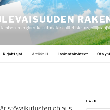
ULEVAISUUDEN RAKE
amisen energiaratkaisut, materiaalitehokkuus, hiilijalanjäl
Kirjoittajat
Artikkelit
Laskentakohteet
Ota yh
HAKU
ristövaikutusten ohjaus