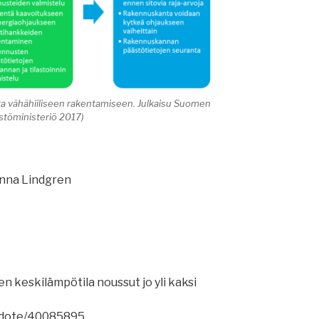
ta vähähiiliseen rakentamiseen. Julkaisu Suomen
istöministeriö 2017)
anna Lindgren
n keskilämpötila noussut jo yli kaksi
tiedote/40085895