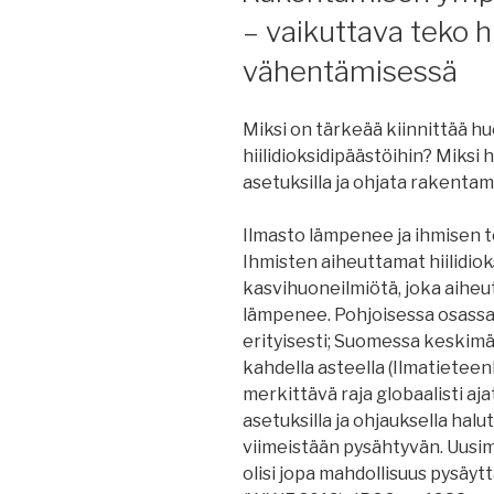
– vaikuttava teko hi
vähentämisessä
Miksi on tärkeää kiinnittää 
hiilidioksidipäästöihin? Miksi 
asetuksilla ja ohjata rakenta
Ilmasto lämpenee ja ihmisen te
Ihmisten aiheuttamat hiilidiok
kasvihuoneilmiötä, joka aiheu
lämpenee. Pohjoisessa osas
erityisesti; Suomessa keskimää
kahdella asteella (Ilmatieteen
merkittävä raja globaalisti aja
asetuksilla ja ohjauksella ha
viimeistään pysähtyvän. Uusi
olisi jopa mahdollisuus pysäy