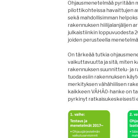
Ohjausmenetelmää pyritään 
pilottikohteissa havaittujen
sekä mahdollisimman helpoksi
rakennuksen hiilijalanjäljen 
julkaistiinkin loppuvuodesta 20
joiden perusteella menetelmä
On tärkeää tutkia ohjausmene
vaikuttavuutta ja sitä, miten 
rakennuksen suunnittelu- ja r
tuoda esiin rakennuksen käyt
merkityksen vähähiilisen ra
kaikkeen VÄHÄ0-hanke on tart
pyrkinyt ratkaisukeskeisesti 