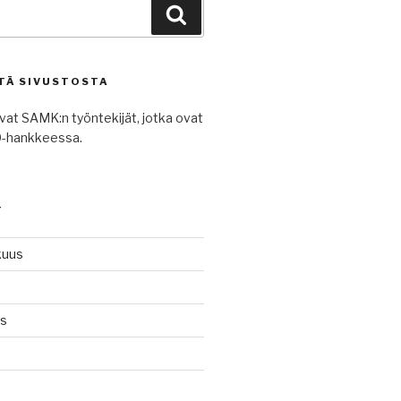
Haku
TÄ SIVUSTOSTA
avat SAMK:n työntekijät, jotka ovat
-hankkeessa.
T
kuus
ys
n