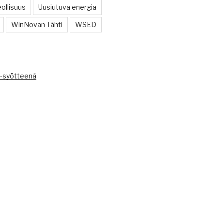
ollisuus
Uusiutuva energia
WinNovan Tähti
WSED
I
S-syötteenä