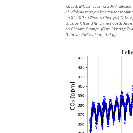
Kuva 1. IPCC:n vuonna 2007 julkaisem
hiilidioksiditasojen kehityksestä vii
IPCC, 2007: Climate Change 2007: Sy
Groups I, II and III to the Fourth A
on Climate Change [Core Writing Team,
Geneva, Switzerland, 104 pp.