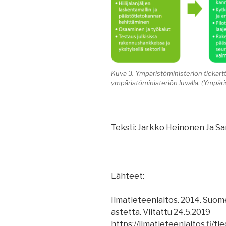
Kuva 3. Ympäristöministeriön tiekart
ympäristöministeriön luvalla. (Ympär
Teksti: Jarkko Heinonen Ja S
Lähteet:
Ilmatieteenlaitos. 2014. Suome
astetta. Viitattu 24.5.2019
https://ilmatieteenlaitos.fi/