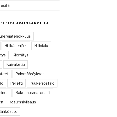
sillä
KELEITA AVAINSANOILLA
Energiatehokkuus
Hiilikädenjälki
Hiilinielu
tys
Kierrätys
Kuivaketju
hteet
Palomääräykset
alo
Pelletti
Puukerrostalo
minen
Rakennusmateriaali
en
resurssiviisaus
Sähköauto