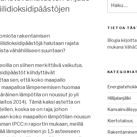
Etsi:
ilidioksidipäästöjen
TIETOA TÄS
huomiota rakentamisen
Blogia kirjoitt
hiilidioksidipäästöjä halutaan rajata
mukana Vähä0
mista vähähiiliseen suuntaan?
oilla on siihen merkittävä vaikutus.
sidipäästöt kiihdyttävät
KATEGORIA
ttaa sen, että koko maapallo
Energiatehok
sa maapalloa lämpenemisen huomaa
räinen lämpötila on noussut jo yli
Hiilijalanjälki
laitos 2014). Tämä kaksi astetta on
tellen, koska se on raja, johon
Kansainvälisy
lutaan koko maapallon lämpötilan nousun
Kiertotalous
mman IPCC:n raportin mukaan, meillä
ttää lämpeneminen jo 1,5 asteeseen
Rakentamine