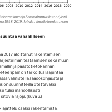
lkaisema kuvaaja Sammaltunturilla tehdyistä
sina 1998-2019. Julkaisu Ilmatieteenlaitoksen
suuntaa vähähiiliseen
a 2017 aloittanut rakentamisen
järjestelmän testaamisen sekä muun
tamallin ja päästötietokannan
 eteenpäin on tarkoitus laajentaa
ssa valmistella säädösohjausta ja
s on suunnitteilla otettavaksi
e tulisi mahdollisesti
itovia rajoja. (kuva 3.)
lkiajattelu osaksi rakentamista.