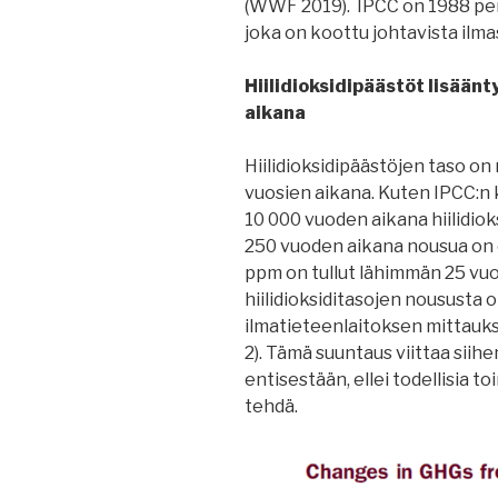
(WWF 2019). IPCC on 1988 peru
joka on koottu johtavista ilma
Hiilidioksidipäästöt lisään
aikana
Hiilidioksidipäästöjen taso o
vuosien aikana. Kuten IPCC:n
10 000 vuoden aikana hiilidio
250 vuoden aikana nousua on o
ppm on tullut lähimmän 25 vu
hiilidioksiditasojen noususta
ilmatieteenlaitoksen mittauks
2). Tämä suuntaus viittaa sii
entisestään, ellei todellisia t
tehdä.