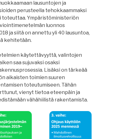
muokkaamaan lausuntojen ja
 asioiden perusteella tehokkaammaksi
 toteuttaa. Ympäristöministeriön
arviointimenetelmän luonnos
18 ja siitä on annettu yli 40 lausuntoa,
ä kehitetään.
telmien käytettävyyttä, valintojen
kaiken saa sujuvaksi osaksi
akennusprosessia. Lisäksi on tärkeää
ön aikaisten toimien suuren
kentamisen toteutumiseen. Tähän
tunut, vienyt tietoa eteenpäin ja
edistämään vähähiilistä rakentamista.