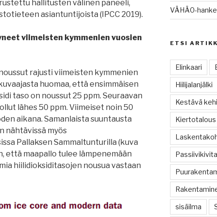
stettu hallitusten välinen paneeli,
VÄHÄ0-hanke e
stotieteen asiantuntijoista (IPCC 2019).
tyneet viimeisten kymmenien vuosien
ETSI ARTIK
Elinkaari
n noussut rajusti viimeisten kymmenien
 kuvaajasta huomaa, että ensimmäisen
Hiilijalanjälki
ksidi taso on noussut 25 ppm. Seuraavan
Kestävä kehi
llut lähes 50 ppm. Viimeiset noin 50
oden aikana. Samanlaista suuntausta
Kiertotalous
 on nähtävissä myös
Laskentako
issa Pallaksen Sammaltunturilla (kuva
hen, että maapallo tulee lämpenemään
Passiivikivit
oimia hiilidioksiditasojen nousua vastaan
Puurakenta
Rakentamin
sisäilma