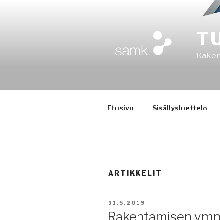
Siirry
sisältöön
T
Rakent
Etusivu
Sisällysluettelo
ARTIKKELIT
JULKAISTU
31.5.2019
Rakentamisen ympä