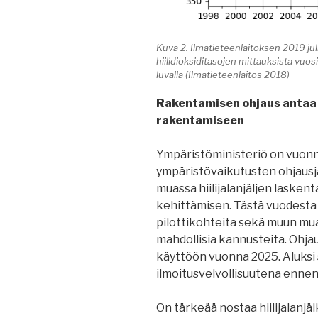
Kuva 2. Ilmatieteenlaitoksen 2019 ju
hiilidioksiditasojen mittauksista vuo
luvalla (Ilmatieteenlaitos 2018)
Rakentamisen ohjaus antaa 
rakentamiseen
Ympäristöministeriö on vuonn
ympäristövaikutusten ohjaus
muassa hiilijalanjäljen lasken
kehittämisen. Tästä vuodesta
pilottikohteita sekä muun mua
mahdollisia kannusteita. Ohjau
käyttöön vuonna 2025. Aluksi s
ilmoitusvelvollisuutena ennen s
On tärkeää nostaa hiilijalanjä