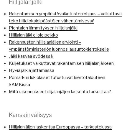
Hiilijalanjälki
Rakentamisen ympäristövaikutusten ohjaus – vaikuttava
teko hiilidioksidipäästöjen vähentämisessä
Pientalon lämmityksen hiilijalanjälki
Hiilijalanjälki ei ole peikko
Rakennusten hiilijalanjäljen arviointi –
ympäristöministeriön luonnos lausuntokierrokselle
Jälki kasvaa syödessä
Kuljetukset vaikuttavat rakentamisen hiilijalanjälkeen
Hyviä jälkiä jättämässä
Pomarkun lukiolaiset tutustuivat kiertotalouteen
SAMKissa
Mitä rakennuksen hiilijalanjäljen laskenta tarkoittaa?
Kansainvälisyys
Hiilijalanjäljen laskentaa Euroopassa – tarkastelussa