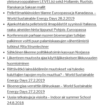
yleiseurooppalainen LEVEL(s) sekä Hollannin, Ruotsin,
Ranskan ja Saksan mallit
Pellettimarkkinoiden tilanne Euroopassa ja Kanadassa. –
World Sustainable Energy Days 28.2.2019
Ajankohtaista pelleteistä: ilmapäästöt syynissä Italiassa,
raaka-aineiden hinta tippunut Pohjois-Euroopassa
Konferenssin parhaan nuoren bioenergian tutkijan
palkinnon voitti puun palamiskaasujen vähentämistä
tutkinut Rita Strumlechner
Sähköinen liikenne politiikkatoimin kasvuun Norjassa
Liikenteen muutosta ajaa käyttäjäkeskeisen liikkuvuuden
huomioiminen
Riittävätkö lainsäädännön muutokset vai tuleeko
kuluttajien tapojen myös muuttua? – World Sustainable
Energy Days 27.2.2019
Bioenergiaa verrattiin lähiruokaan – World Sustainable
Energy Days 27.2.2019
Uusia ratkaisuja ja visioita – Indoor air summer School
24.8.2018