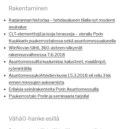
Rakentaminen
Karjarannan historiaa – tehdasalueen tilalla nyt moderni
asuinalue
CLT-elementtejä ja isoja terasseja – vierailu Porin
Kuukkarin puukerrostalossa sekä asuntomessualueella
WinNovan tähti, 360-asteen näkymät
rakennusvaiheessa 7.6.2018
Asuntomessuilta kuulumisia: kalusteet, maalämpö,
ryömintätila
Asuntomessukohteiden kuvia 15.3.2018 eli reilu 3 kk
ennen messujen aukeamista
Erilaisia seinärakenteita Porin Asuntomessuilla
Puukerrostalo Poriin ja seminaaria tarjolla!
Vähä0-hanke esillä