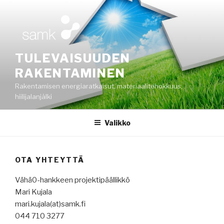
Siirry
sisältöön
TULEVAISUUDEN
RAKENTAMINEN
Rakentamisen energiaratkaisut, materiaalitehokkuus,
hiilijalanjälki
Valikko
OTA YHTEYTTÄ
Vähä0-hankkeen projektipäällikkö
Mari Kujala
mari.kujala(at)samk.fi
044 710 3277