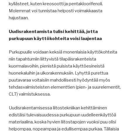
kyllästeet, kuten kreosootti ja pentakloorifenoli.
Molemmat voi tunnistaa helposti voimakkaasta
hajustaan.
Uudisrakentamista tulisi kehittää, jotta
purkupuun käyttökohteita voisi laajentaa
Purkupuulle voidaan keksiä monenlaisia käyttökohteita
niin tapahtumiin liittyvistä tilapäisrakenteista
kuormalavoihin, pienistä puisista käyttöesineistä
huonekaluihin ja ulkorakennuksiin. Lyhyttä purettua
puutavaraa voitaisiin mahdollisesti hyödyntää myös
tehdasvalmisteisten elementtien (pien- ja suurelementit,
CLT) valmistuksessa.
Uudisrakentamisessa liitostekniikan kehittäminen
edistäisi tulevaisuudessa purkupuun uudelleenkäyttöä
materiaalina, koska hyvien liitostapojen vuoksi puu olisi
helpompaa, nopeampaa ja edullisempaa purkaa. Tällaisia