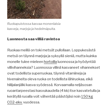
Ruokapuistossa kasvaa monenlaisia
kasveja, marjoja ja hedelmäpuita.
Luonnosta saa villiä ravintoa
Ruokaa meillä on toki metsät pullollaan. Loppukesästä
metsä on täynnä marjoja ja syksyllä sieniä, mutta kuinka
monelle tulee mieleen
hortoilla
luonnossa ja hyödyntää
villivihanneksia? Luonnossa villinä kasvaneet vihannekset
ovat todellista superruokaa, täynnä vitamiineja ja
hivenaineita oleva ruoka on todellista lähiruokaa, eikä
hiilijalanjälki kasva syödessä. Korvaamalla neljäsosan
ruoantarpeestasi kasvukaudella (4 kk) itse kasvatetulla ja
kerätyllä ruoalla voit vähentää päästöjäsi noin
150 kg
CO2-ekv.
vuodessa.