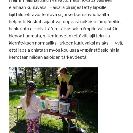
Helmi mielsi lajittelun vaivattomaksi, jokapäiväiseen
elämään kuuluvaksi. Paikalla oli järjestetty lapsille
lajittelutehtävä. Tehtävä sujui seitsemänvuotiaalta
helposti. Roskat sujahtivat nopeasti oikeisiin ämpäreihin,
hankalinta oli selvittää, mitä kussakin ämpärissä luki. On
hienoa huomata, miten lapset mieltävät lajittelun ja
kierrätyksen normaaliksi, arkeen kuuluvaksi asiaksi. Hyvä,
että lapsia ohjataan myös koulussa ympäristöasioihin ja
kerrotaan näiden asioiden tärkeydestä.