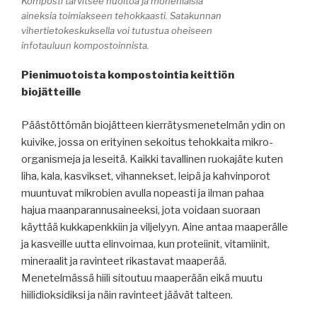
Komposti tarvitsee huoltoa ja monenlaisia
aineksia toimiakseen tehokkaasti. Satakunnan
vihertietokeskuksella voi tutustua oheiseen
infotauluun kompostoinnista.
Pienimuotoista kompostointia keittiön
biojätteille
Päästöttömän biojätteen kierrätysmenetelmän ydin on
kuivike, jossa on erityinen sekoitus tehokkaita mikro-
organismeja ja leseitä. Kaikki tavallinen ruokajäte kuten
liha, kala, kasvikset, vihannekset, leipä ja kahvinporot
muuntuvat mikrobien avulla nopeasti ja ilman pahaa
hajua maanparannusaineeksi, jota voidaan suoraan
käyttää kukkapenkkiin ja viljelyyn. Aine antaa maaperälle
ja kasveille uutta elinvoimaa, kun proteiinit, vitamiinit,
mineraalit ja ravinteet rikastavat maaperää.
Menetelmässä hiili sitoutuu maaperään eikä muutu
hiilidioksidiksi ja näin ravinteet jäävät talteen.