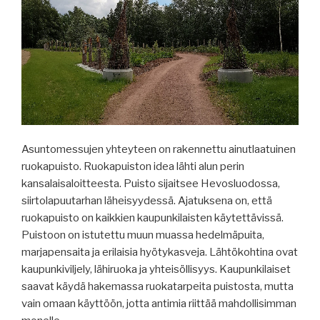
Asuntomessujen yhteyteen on rakennettu ainutlaatuinen
ruokapuisto. Ruokapuiston idea lähti alun perin
kansalaisaloitteesta. Puisto sijaitsee Hevosluodossa,
siirtolapuutarhan läheisyydessä. Ajatuksena on, että
ruokapuisto on kaikkien kaupunkilaisten käytettävissä.
Puistoon on istutettu muun muassa hedelmäpuita,
marjapensaita ja erilaisia hyötykasveja. Lähtökohtina ovat
kaupunkiviljely, lähiruoka ja yhteisöllisyys. Kaupunkilaiset
saavat käydä hakemassa ruokatarpeita puistosta, mutta
vain omaan käyttöön, jotta antimia riittää mahdollisimman