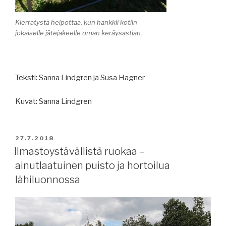
Kierrätystä helpottaa, kun hankkii kotiin
jokaiselle jätejakeelle oman keräysastian.
Teksti: Sanna Lindgren ja Susa Hagner
Kuvat: Sanna Lindgren
JULKAISTU
27.7.2018
Ilmastoystävällistä ruokaa –
ainutlaatuinen puisto ja hortoilua
lähiluonnossa