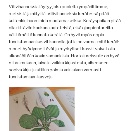
Villivihanneksia löytyy joka puolelta ympäriltämme,
metsistä ja niityiltä. Villivihanneksia kerätessä pitää
kuitenkin huomioida muutama seikka. Keräyspaikan pitää
olla riittävän kaukana autoteistä, eikä ojanpientareilta
välttämättä kannata kerätä. On hyvä myös oppia
tunnistamaan kasvit kunnolla, jotta on varma, mitä kerää:
monet hyödynnettävät ja myrkylliset kasvit voivat olla
ulkonäöltään kovin samanlaisia. Hortoilureissulle on hyvä
ottaa mukaan, lainata vaikka kirjastosta, aiheeseen
sopiva kirja, ja siltikin poimia vain aivan varmasti
tunnistamiaan kasveja.