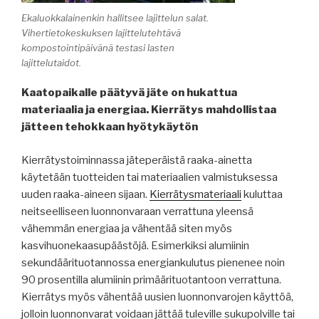
Ekaluokkalainenkin hallitsee lajittelun salat.
Vihertietokeskuksen lajittelutehtävä
kompostointipäivänä testasi lasten
lajittelutaidot.
Kaatopaikalle päätyvä jäte on hukattua
materiaalia ja energiaa. Kierrätys mahdollistaa
jätteen tehokkaan hyötykäytön
Kierrätystoiminnassa jäteperäistä raaka-ainetta
käytetään tuotteiden tai materiaalien valmistuksessa
uuden raaka-aineen sijaan.
Kierrätysmateriaali
kuluttaa
neitseelliseen luonnonvaraan verrattuna yleensä
vähemmän energiaa ja vähentää siten myös
kasvihuonekaasupäästöjä. Esimerkiksi alumiinin
sekundäärituotannossa energiankulutus pienenee noin
90 prosentilla alumiinin primäärituotantoon verrattuna.
Kierrätys myös vähentää uusien luonnonvarojen käyttöä,
jolloin luonnonvarat voidaan jättää tuleville sukupolville tai