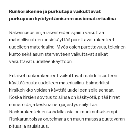
Runkorakenne ja purkutapa vaikuttavat
purkupuun hyödyntämiseen uusiomateriaalina
Rakennusosien ja rakenteiden sijainti vaikuttaa
mahdollisuuteen uusiokäyttää purettavat rakenteet
uudelleen materiaalina. Myös osien purettavuus, tekninen
kunto sekä asumisterveyteen vaikuttavat seikat
vaikuttavat uudelleenkäyttöön.
Erilaiset runkorakenteet vaikuttavat mahdollisuuteen
käyttää puuta uudelleen materiaalina. Esimerkiksi
hirsikehikko voidaan käyttää uudelleen sellaisenaan.
Koska hirsien sovitus toisiinsa on käsityötä, pitää hirret
numeroida ja keskinäinen järjestys säilyttää.
Rankarakenteiden kohdalla asia on monimutkaisempi.
Rankarungoissa ongelmana on muun muassa puutavaran
pituus ja naulaisuus.