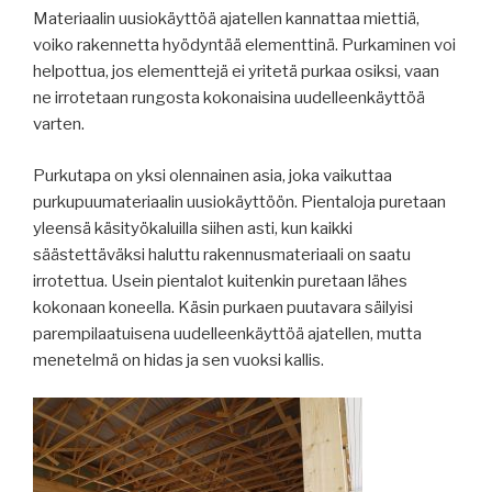
Materiaalin uusiokäyttöä ajatellen kannattaa miettiä,
voiko rakennetta hyödyntää elementtinä. Purkaminen voi
helpottua, jos elementtejä ei yritetä purkaa osiksi, vaan
ne irrotetaan rungosta kokonaisina uudelleenkäyttöä
varten.
Purkutapa on yksi olennainen asia, joka vaikuttaa
purkupuumateriaalin uusiokäyttöön. Pientaloja puretaan
yleensä käsityökaluilla siihen asti, kun kaikki
säästettäväksi haluttu rakennusmateriaali on saatu
irrotettua. Usein pientalot kuitenkin puretaan lähes
kokonaan koneella. Käsin purkaen puutavara säilyisi
parempilaatuisena uudelleenkäyttöä ajatellen, mutta
menetelmä on hidas ja sen vuoksi kallis.