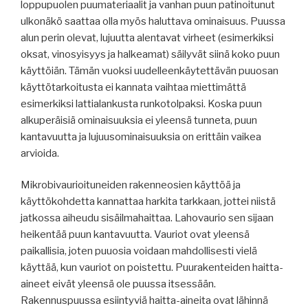
loppupuolen puumateriaalit ja vanhan puun patinoitunut
ulkonäkö saattaa olla myös haluttava ominaisuus. Puussa
alun perin olevat, lujuutta alentavat virheet (esimerkiksi
oksat, vinosyisyys ja halkeamat) säilyvät siinä koko puun
käyttöiän. Tämän vuoksi uudelleenkäytettävän puuosan
käyttötarkoitusta ei kannata vaihtaa miettimättä
esimerkiksi lattialankusta runkotolpaksi. Koska puun
alkuperäisiä ominaisuuksia ei yleensä tunneta, puun
kantavuutta ja lujuusominaisuuksia on erittäin vaikea
arvioida.
Mikrobivaurioituneiden rakenneosien käyttöä ja
käyttökohdetta kannattaa harkita tarkkaan, jottei niistä
jatkossa aiheudu sisäilmahaittaa. Lahovaurio sen sijaan
heikentää puun kantavuutta. Vauriot ovat yleensä
paikallisia, joten puuosia voidaan mahdollisesti vielä
käyttää, kun vauriot on poistettu. Puurakenteiden haitta-
aineet eivät yleensä ole puussa itsessään.
Rakennuspuussa esiintyviä haitta-aineita ovat lähinnä