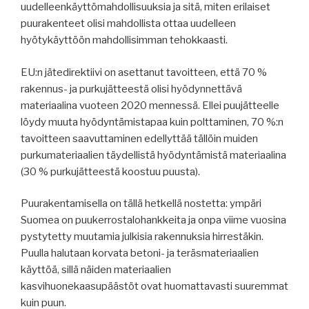
uudelleenkäyttömahdollisuuksia ja sitä, miten erilaiset
puurakenteet olisi mahdollista ottaa uudelleen
hyötykäyttöön mahdollisimman tehokkaasti.
EU:n jätedirektiivi on asettanut tavoitteen, että 70 %
rakennus- ja purkujätteestä olisi hyödynnettävä
materiaalina vuoteen 2020 mennessä. Ellei puujätteelle
löydy muuta hyödyntämistapaa kuin polttaminen, 70 %:n
tavoitteen saavuttaminen edellyttää tällöin muiden
purkumateriaalien täydellistä hyödyntämistä materiaalina
(30 % purkujätteestä koostuu puusta).
Puurakentamisella on tällä hetkellä nostetta: ympäri
Suomea on puukerrostalohankkeita ja onpa viime vuosina
pystytetty muutamia julkisia rakennuksia hirrestäkin.
Puulla halutaan korvata betoni- ja teräsmateriaalien
käyttöä, sillä näiden materiaalien
kasvihuonekaasupäästöt ovat huomattavasti suuremmat
kuin puun.