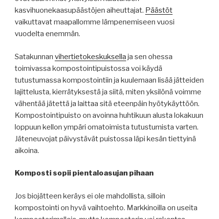
kasvihuonekaasupäästöjen aiheuttajat.
Päästöt
vaikuttavat maapallomme lämpenemiseen vuosi
vuodelta enemmän.
Satakunnan
vihertietokeskuksella
ja sen ohessa
toimivassa kompostointipuistossa voi käydä
tutustumassa kompostointiin ja kuulemaan lisää jätteiden
lajittelusta, kierrätyksestä ja siitä, miten yksilönä voimme
vähentää jätettä ja laittaa sitä eteenpäin hyötykäyttöön.
Kompostointipuisto on avoinna huhtikuun alusta lokakuun
loppuun kellon ympäri omatoimista tutustumista varten.
Jäteneuvojat päivystävät puistossa läpi kesän tiettyinä
aikoina.
Komposti sopii pientaloasujan pihaan
Jos biojätteen keräys ei ole mahdollista, silloin
kompostointi on hyvä vaihtoehto. Markkinoilla on useita