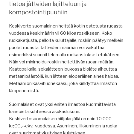
tietoa jätteiden lajitteluun ja
kompostointipuuhiin
Keskiverto suomalainen heittää kotiin ostetusta ruoasta
vuodessa keskimäärin yli 60 kiloa roskikseen. Koko
ruokaketjusta, pellolta kuluttajalle, roskiin päätyy melkein
puolet ruoasta. Jätteiden määrään voi vaikuttaa
esimerkiksi suunnittelemalla ruokaostokset etukäteen.
Näin voi minimoida roskiin heitettävän ruoan määrän.
Kaatopaikalla, sekajätteen joukossa biojäte aiheuttaa
metaanipäästöjä, kun jätteen eloperäinen aines hajoaa.
Metaani on kasvihuonekaasu, joka kiihdyttää ilmaston
lämpenemistä.
Suomalaiset ovat yksi eniten ilmastoa kuormittavista
kansoista suhteessa asukaslukuun.
Keskivertosuomalaisen hiilijalanjälki on noin 10 000
kgCO
-ekv. vuodessa. Asuminen, liikkuminen ja ruoka
2
ovat suurimmat yksityisen kulutuksen