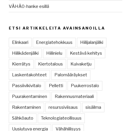
VÄHÄ0-hanke esillä
ETSI ARTIKKELEITA AVAINSANOILLA
Elinkaari
Energiatehokkuus
Hiilijalanjälki
Hiilikädenjälki
Hiilinielu
Kestävä kehitys
Kierrätys
Kiertotalous
Kuivaketju
Laskentakohteet
Palomääräykset
Passiivikivitalo
Pelletti
Puukerrostalo
Puurakentaminen
Rakennusmateriaali
Rakentaminen
resurssiviisaus
sisäilma
Sähköauto
Teknologiateollisuus
Uusiutuva energia
Vähähiilisyys