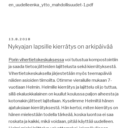
en_uudelleenka_ytto_mahdollisuudet-1.pdf
JULKAISTU
13.8.2018
Nykyajan lapsille kierrätys on arkipäivää
Porin vihertietokeskuksessa
voi tutustua kompostointiin
ja saada tietoa jätteiden lajittelusta sekä kierrätyksestä.
Vihertietokeskuksella järjestetään myös teemapäiviä
näiden asioiden tiimoilta. Otimme vierailulle mukaan 7-
vuotiaan Helmin. Helmille kierrätys ja lajittelu oli jo tuttua,
sillä ekaluokkalainen on kuullut koulussa paljon aiheesta ja
kotonakin jätteet lajitellaan. Kyselimme Helmiltä hänen
ajatuksiaan kierrätyksestä. Hän kertoi, miten kierrätys on
hänen mielestään todella tärkeää, koska luontoa ei saa
roskata ja kaikki, mikä voidaan, pitää käyttää uudelleen.