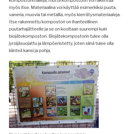
kompostorimalleja, mutta kompostorin voi rakentaa
myös itse. Materiaalina voi käyttää esimerkiksi puuta,
vaneria, muovia tai metallia, myös kierrätysmateriaaleja.
Itse rakennettu kompostori on ihanteellinen
puutarhajätteelle ja se on kooltaan suurempi kuin
biojätekompostori. Biojätekompostorin tulee olla
jyrsijäsuojattu ja lämpöeristetty, joten siinä tulee olla
kiinteä kansi ja pohja.