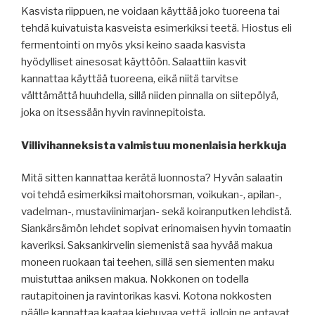
Kasvista riippuen, ne voidaan käyttää joko tuoreena tai
tehdä kuivatuista kasveista esimerkiksi teetä. Hiostus eli
fermentointi on myös yksi keino saada kasvista
hyödylliset ainesosat käyttöön. Salaattiin kasvit
kannattaa käyttää tuoreena, eikä niitä tarvitse
välttämättä huuhdella, sillä niiden pinnalla on siitepölyä,
joka on itsessään hyvin ravinnepitoista.
Villivihanneksista valmistuu monenlaisia herkkuja
Mitä sitten kannattaa kerätä luonnosta? Hyvän salaatin
voi tehdä esimerkiksi maitohorsman, voikukan-, apilan-,
vadelman-, mustaviinimarjan- sekä koiranputken lehdistä.
Siankärsämön lehdet sopivat erinomaisen hyvin tomaatin
kaveriksi. Saksankirvelin siemenistä saa hyvää makua
moneen ruokaan tai teehen, sillä sen siementen maku
muistuttaa aniksen makua. Nokkonen on todella
rautapitoinen ja ravintorikas kasvi. Kotona nokkosten
päälle kannattaa kaataa kiehuvaa vettä, jolloin ne antavat