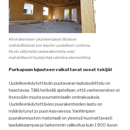
Hirsirakenteen yksinkertaiset liitokset
mahdollistavat sen käytön uudelleen runkona.
Hyvin säilyneitä rankarakenteita voisi
mahdollisesti hyödyntää valmiina elementtinä.
Purkupuun lujuuteen vaikuttavat useat tekijät
Uudelleenkäytettävän puutavaran laatuluokittelu on
haastavaa. Tällä hetkellä ajatellaan, että vanheneminen ei
itsessään muuta puumateriaalin ominaisuuksia.
Uudelleenkäytettävien puurakenteiden laatu on
määräytynyt jo puun kasvaessa. Vanhimpien
puurakennusten materiaali on yleensä huomattavasti
laadukkaampaa ja tarkemmin valikoitua kuin 1900-luvun