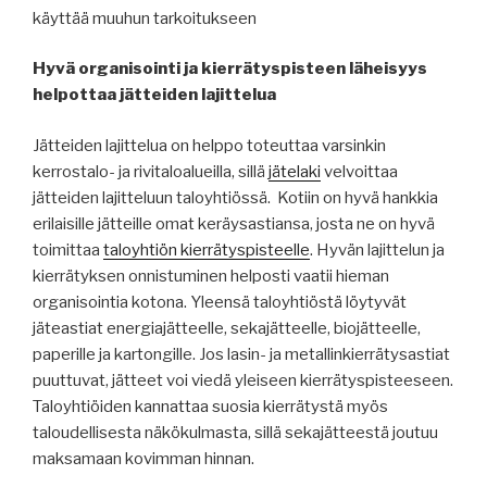
käyttää muuhun tarkoitukseen
Hyvä organisointi ja kierrätyspisteen läheisyys
helpottaa jätteiden lajittelua
Jätteiden lajittelua on helppo toteuttaa varsinkin
kerrostalo- ja rivitaloalueilla, sillä
jätelaki
velvoittaa
jätteiden lajitteluun taloyhtiössä.
Kotiin on hyvä hankkia
erilaisille jätteille omat keräysastiansa, josta ne on hyvä
toimittaa
taloyhtiön kierrätyspisteelle
. Hyvän lajittelun ja
kierrätyksen onnistuminen helposti vaatii hieman
organisointia kotona. Yleensä taloyhtiöstä löytyvät
jäteastiat energiajätteelle, sekajätteelle, biojätteelle,
paperille ja kartongille. Jos lasin- ja metallinkierrätysastiat
puuttuvat, jätteet voi viedä yleiseen kierrätyspisteeseen.
Taloyhtiöiden kannattaa suosia kierrätystä myös
taloudellisesta näkökulmasta, sillä sekajätteestä joutuu
maksamaan kovimman hinnan.