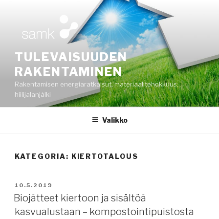
Siirry
sisältöön
TULEVAISUUDEN
RAKENTAMINEN
Rakentamisen energiaratkaisut, materiaalitehokkuus,
hiilijalanjälki
Valikko
KATEGORIA:
KIERTOTALOUS
JULKAISTU
10.5.2019
Biojätteet kiertoon ja sisältöä
kasvualustaan – kompostointipuistosta