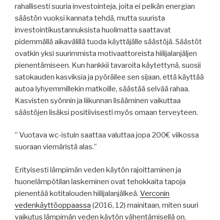
rahallisesti suuria investointeja, joita ei pelkän energian
säästön vuoksi kannata tehdä, mutta suurista
investointikustannuksista huolimatta saattavat
pidemmällä aikavälillä tuoda käyttäjälle säästöjä. Säästöt
ovatkin yksi suurimmista motivaattoreista hiilijalanjäljen
pienentämiseen. Kun hankkii tavaroita käytettynä, suosii
satokauden kasviksia ja pyöräilee sen sijaan, että käyttää
autoa lyhyemmillekin matkoille, säästää selvää rahaa.
Kasvisten syönnin ja liikunnan lisääminen vaikuttaa
säästöjen lisäksi positiivisesti myös omaan terveyteen.
” Vuotava wc-istuin saattaa valuttaa jopa 200€ viikossa
suoraan viemäristä alas.”
Erityisesti lämpimän veden käytön rajoittaminen ja
huonelämpötilan laskeminen ovat tehokkaita tapoja
pienentää kotitalouden hiilijalanjälkeä.
Verconin
vedenkäyttöoppaassa
(2016, 12) mainitaan, miten suuri
vaikutus lämpimän veden käytön vähentämisellä on.