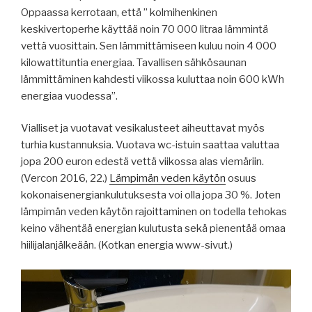
Oppaassa kerrotaan, että ” kolmihenkinen
keskivertoperhe käyttää noin 70 000 litraa lämmintä
vettä vuosittain. Sen lämmittämiseen kuluu noin 4 000
kilowattituntia energiaa. Tavallisen sähkösaunan
lämmittäminen kahdesti viikossa kuluttaa noin 600 kWh
energiaa vuodessa”.
Vialliset ja vuotavat vesikalusteet aiheuttavat myös
turhia kustannuksia. Vuotava wc-istuin saattaa valuttaa
jopa 200 euron edestä vettä viikossa alas viemäriin.
(Vercon 2016, 22.)
Lämpimän veden käytön
osuus
kokonaisenergiankulutuksesta voi olla jopa 30 %. Joten
lämpimän veden käytön rajoittaminen on todella tehokas
keino vähentää energian kulutusta sekä pienentää omaa
hiilijalanjälkeään. (Kotkan energia www-sivut.)