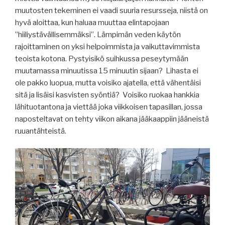
muutosten tekeminen ei vaadi suuria resursseja, niistä on
hyvä aloittaa, kun haluaa muuttaa elintapojaan
”hiiliystävällisemmäksi”. Lämpimän veden käytön
rajoittaminen on yksi helpoimmista ja vaikuttavimmista
teoista kotona. Pystyisikö suihkussa peseytymään
muutamassa minuutissa 15 minuutin sijaan? Lihasta ei
ole pakko luopua, mutta voisiko ajatella, että vähentäisi
sitä ja lisäisi kasvisten syöntiä? Voisiko ruokaa hankkia
lähituotantona ja viettää joka viikkoisen tapasillan, jossa
naposteltavat on tehty viikon aikana jääkaappiin jääneistä
ruuantähteistä.