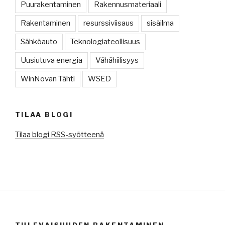
Puurakentaminen
Rakennusmateriaali
Rakentaminen
resurssiviisaus
sisäilma
Sähköauto
Teknologiateollisuus
Uusiutuva energia
Vähähiilisyys
WinNovan Tähti
WSED
TILAA BLOGI
Tilaa blogi RSS-syötteenä
TULEVAISUUDEN RAKENTAMINEN.