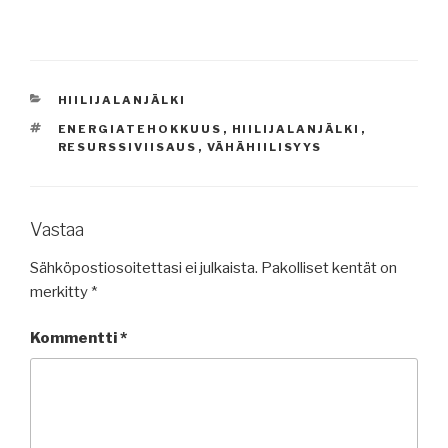
KATEGORIAT
HIILIJALANJÄLKI
AVAINSANAT
ENERGIATEHOKKUUS
,
HIILIJALANJÄLKI
,
RESURSSIVIISAUS
,
VÄHÄHIILISYYS
Vastaa
Sähköpostiosoitettasi ei julkaista.
Pakolliset kentät on
merkitty
*
Kommentti
*