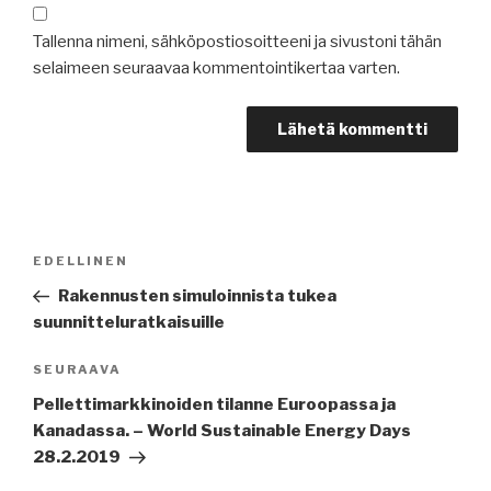
Tallenna nimeni, sähköpostiosoitteeni ja sivustoni tähän
selaimeen seuraavaa kommentointikertaa varten.
Artikkelien
Edellinen
EDELLINEN
selaus
artikkeli
Rakennusten simuloinnista tukea
suunnitteluratkaisuille
Seuraava
SEURAAVA
artikkeli
Pellettimarkkinoiden tilanne Euroopassa ja
Kanadassa. – World Sustainable Energy Days
28.2.2019