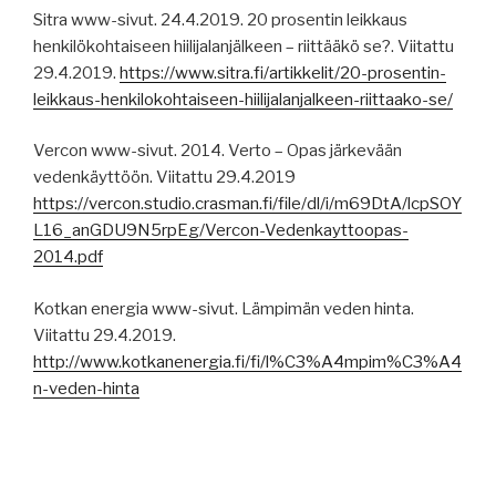
Sitra www-sivut. 24.4.2019. 20 prosentin leikkaus
henkilökohtaiseen hiilijalanjälkeen – riittääkö se?. Viitattu
29.4.2019.
https://www.sitra.fi/artikkelit/20-prosentin-
leikkaus-henkilokohtaiseen-hiilijalanjalkeen-riittaako-se/
Vercon www-sivut. 2014. Verto – Opas järkevään
vedenkäyttöön. Viitattu 29.4.2019
https://vercon.studio.crasman.fi/file/dl/i/m69DtA/lcpSOY
L16_anGDU9N5rpEg/Vercon-Vedenkayttoopas-
2014.pdf
Kotkan energia www-sivut. Lämpimän veden hinta.
Viitattu 29.4.2019.
http://www.kotkanenergia.fi/fi/l%C3%A4mpim%C3%A4
n-veden-hinta