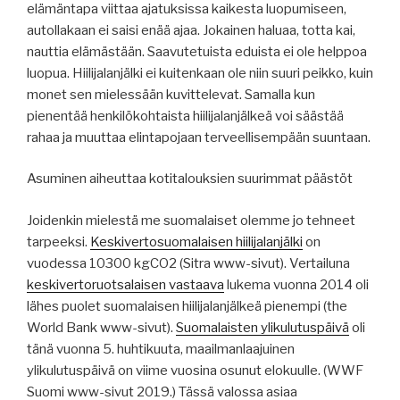
elämäntapa viittaa ajatuksissa kaikesta luopumiseen,
autollakaan ei saisi enää ajaa. Jokainen haluaa, totta kai,
nauttia elämästään. Saavutetuista eduista ei ole helppoa
luopua. Hiilijalanjälki ei kuitenkaan ole niin suuri peikko, kuin
monet sen mielessään kuvittelevat. Samalla kun
pienentää henkilökohtaista hiilijalanjälkeä voi säästää
rahaa ja muuttaa elintapojaan terveellisempään suuntaan.
Asuminen aiheuttaa kotitalouksien suurimmat päästöt
Joidenkin mielestä me suomalaiset olemme jo tehneet
tarpeeksi.
Keskivertosuomalaisen hiilijalanjälki
on
vuodessa 10300 kgCO2 (Sitra www-sivut). Vertailuna
keskivertoruotsalaisen vastaava
lukema vuonna 2014 oli
lähes puolet suomalaisen hiilijalanjälkeä pienempi (the
World Bank www-sivut).
Suomalaisten ylikulutuspäivä
oli
tänä vuonna 5. huhtikuuta, maailmanlaajuinen
ylikulutuspäivä on viime vuosina osunut elokuulle. (WWF
Suomi www-sivut 2019.) Tässä valossa asiaa