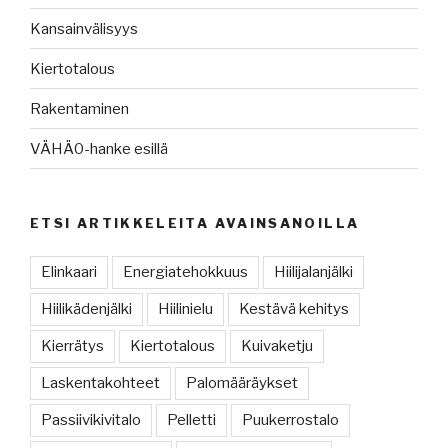
Kansainvälisyys
Kiertotalous
Rakentaminen
VÄHÄ0-hanke esillä
ETSI ARTIKKELEITA AVAINSANOILLA
Elinkaari
Energiatehokkuus
Hiilijalanjälki
Hiilikädenjälki
Hiilinielu
Kestävä kehitys
Kierrätys
Kiertotalous
Kuivaketju
Laskentakohteet
Palomääräykset
Passiivikivitalo
Pelletti
Puukerrostalo