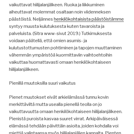
vaikuttavat hiilijalanjälkeen. Ruoka ja liikkuminen
aiheuttavat molemmat osaltaan noin viidenneksen
päästöistä. Neljännes
henkilökohtaisista päästöistämme
syntyy muusta kulutuksesta kuten tavaroista ja
palveluista. (Sitra www-sivut 2019.) Tutkimuksesta
voidaan päätellä, että omien asumis- ja
kulutustottumusten pohtiminen ja tapojen muuttaminen
vähemmän ympäristöä kuormittaviin vaihtoehtoihin
vaikuttaa huomattavasti omaan henkilökohtaiseen
hiilijalanjälkeen.
Pienillä muutoksilla suuri vaikutus
Pienet muutokset eivät arkielämässä tunnu kovin
merkittäviltä mutta usealla pienellä teolla on jo
vaikuttavuutta omaan henkilökohtaiseen hiilijalanjälkeen.
Pienistä puroista kasvaa suuret virrat. Arkipäiväisessä
elämässä tehdään päivittäin asioita, joiden kohdalla voi
miettiä valintaansa myös hiilijalanjäljen kannalta. Pienten