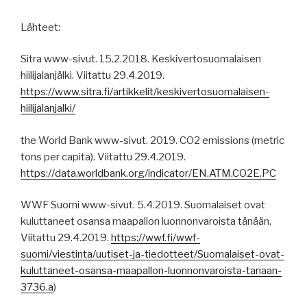
Lähteet:
Sitra www-sivut. 15.2.2018. Keskivertosuomalaisen
hiilijalanjälki. Viitattu 29.4.2019.
https://www.sitra.fi/artikkelit/keskivertosuomalaisen-
hiilijalanjalki/
the World Bank www-sivut. 2019. CO2 emissions (metric
tons per capita). Viitattu 29.4.2019.
https://data.worldbank.org/indicator/EN.ATM.CO2E.PC
WWF Suomi www-sivut. 5.4.2019. Suomalaiset ovat
kuluttaneet osansa maapallon luonnonvaroista tänään.
Viitattu 29.4.2019.
https://wwf.fi/wwf-
suomi/viestinta/uutiset-ja-tiedotteet/Suomalaiset-ovat-
kuluttaneet-osansa-maapallon-luonnonvaroista-tanaan-
3736.a
)