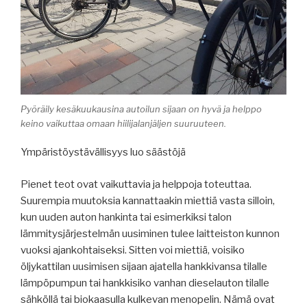
Pyöräily kesäkuukausina autoilun sijaan on hyvä ja helppo
keino vaikuttaa omaan hiilijalanjäljen suuruuteen.
Ympäristöystävällisyys luo säästöjä
Pienet teot ovat vaikuttavia ja helppoja toteuttaa.
Suurempia muutoksia kannattaakin miettiä vasta silloin,
kun uuden auton hankinta tai esimerkiksi talon
lämmitysjärjestelmän uusiminen tulee laitteiston kunnon
vuoksi ajankohtaiseksi. Sitten voi miettiä, voisiko
öljykattilan uusimisen sijaan ajatella hankkivansa tilalle
lämpöpumpun tai hankkisiko vanhan dieselauton tilalle
sähköllä tai biokaasulla kulkevan menopelin. Nämä ovat