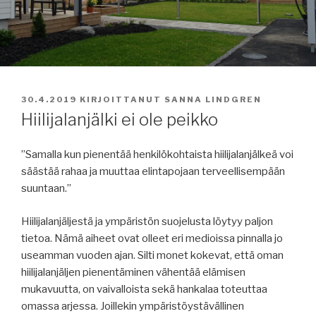
JULKAISTU
30.4.2019
KIRJOITTANUT
SANNA LINDGREN
Hiilijalanjälki ei ole peikko
”Samalla kun pienentää henkilökohtaista hiilijalanjälkeä voi
säästää rahaa ja muuttaa elintapojaan terveellisempään
suuntaan.”
Hiilijalanjäljestä ja ympäristön suojelusta löytyy paljon
tietoa. Nämä aiheet ovat olleet eri medioissa pinnalla jo
useamman vuoden ajan. Silti monet kokevat, että oman
hiilijalanjäljen pienentäminen vähentää elämisen
mukavuutta, on vaivalloista sekä hankalaa toteuttaa
omassa arjessa. Joillekin ympäristöystävällinen