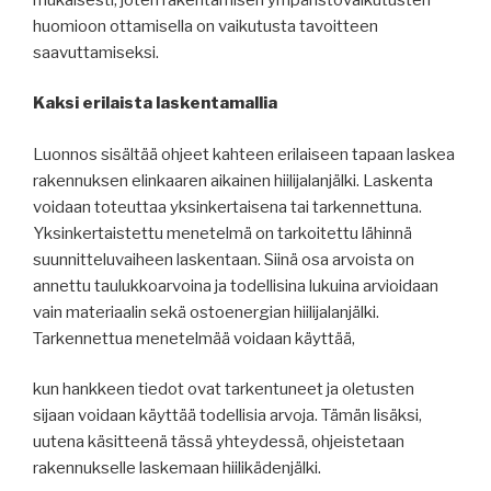
huomioon ottamisella on vaikutusta tavoitteen
saavuttamiseksi.
Kaksi erilaista laskentamallia
Luonnos sisältää ohjeet kahteen erilaiseen tapaan laskea
rakennuksen elinkaaren aikainen hiilijalanjälki. Laskenta
voidaan toteuttaa yksinkertaisena tai tarkennettuna.
Yksinkertaistettu menetelmä on tarkoitettu lähinnä
suunnitteluvaiheen laskentaan. Siinä osa arvoista on
annettu taulukkoarvoina ja todellisina lukuina arvioidaan
vain materiaalin sekä ostoenergian hiilijalanjälki.
Tarkennettua menetelmää voidaan käyttää,
kun hankkeen tiedot ovat tarkentuneet ja oletusten
sijaan voidaan käyttää todellisia arvoja. Tämän lisäksi,
uutena käsitteenä tässä yhteydessä, ohjeistetaan
rakennukselle laskemaan hiilikädenjälki.