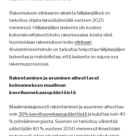
Rakennuksen elinkaaren aikaista hiilijalanjälkeä on
tarkoitus ohjata lainsäädännöllä vuoteen 2025
mennessä. Hiilijalanjäljen laskenta siis koskee
kokonaisvaltaisesti koko rakennusalaa, koska siinä
huomioidaan rakennuksen koko
elinkaari
.
Arviointimenetelmän on tarkoitus helpottaa hiilijalanjäljen
laskentaa ja mahdollistaa, että laskenta on sujuva osa
rakennusprosessia.
Rakentaminen ja asuminen aiheuttavat
kolmanneksen maailman
kasvihuonekaasupäästöistä
Maailmanlaajuisesti rakentaminen ja asuminen aiheuttaa
noin
30% kasvihuonekaasupäästöistä
ja kuluttaa noin 40
% primäärienergiasta. Suomen on tarkoitus vähentää
päästöjään 80 % vuoteen 2050 mennessä ilmastolain
mukaisesti, joten rakentamisen ympäristövaikutusten