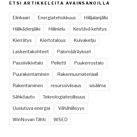
ETSI ARTIKKELEITA AVAINSANOILLA
Elinkaari
Energiatehokkuus
Hiilijalanjälki
Hiilikädenjälki
Hiilinielu
Kestävä kehitys
Kierrätys
Kiertotalous
Kuivaketju
Laskentakohteet
Palomääräykset
Passiivikivitalo
Pelletti
Puukerrostalo
Puurakentaminen
Rakennusmateriaali
Rakentaminen
resurssiviisaus
sisäilma
Sähköauto
Teknologiateollisuus
Uusiutuva energia
Vähähiilisyys
WinNovan Tähti
WSED