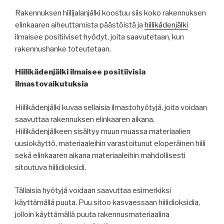
Rakennuksen hiilijalanjälki koostuu siis koko rakennuksen
elinkaaren aiheuttamista päästöistä ja
hiilikädenjälki
ilmaisee positiiviset hyödyt, joita saavutetaan, kun
rakennushanke toteutetaan.
Hiilikädenjälki ilmaisee positiivisia
ilmastovaikutuksia
Hiilikädenjälki kuvaa sellaisia ilmastohyötyjä, joita voidaan
saavuttaa rakennuksen elinkaaren aikana.
Hiilikädenjälkeen sisältyy muun muassa materiaalien
uusiokäyttö, materiaaleihin varastoitunut eloperäinen hiili
sekä elinkaaren aikana materiaaleihin mahdollisesti
sitoutuva hiilidioksidi.
Tällaisia hyötyjä voidaan saavuttaa esimerkiksi
käyttämällä puuta. Puu sitoo kasvaessaan hiilidioksidia,
jolloin käyttämällä puuta rakennusmateriaalina