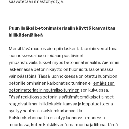
saavutetaan ilmastohyötyjä.
Puun lisäksi betonimateriaalin käyttö kasvattaa
hiilikädenjälkeä
Merkittävä muutos aiempiin laskentatapoihin verrattuna
luonnoksessa huomioidaan positiiviset
ympäristövaikutukset myös betonimateriaalille. Aiemmin
laskennassa betonin käyttö on huomioitu laskennassa
vain päästöinä. Tässä luonnoksessa on otettu huomioon
betonille ominainen karbonatisoituminen eli
emäksisen
betonimateriaalin neutralisoituminen
sen kuivuessa.
Tässä reaktiossa betonin sisältämät emäksiset aineet
reagoivat ilman hiilidioksidin kanssa ja lopputuotteena
syntyy neutraalia kalsiumkarbonaattia.
Kalsiumkarbonaattia esiintyy luonnossa monessa
muodossa, kuten kalkkikivenä, marmorina ja liituna. Tämä