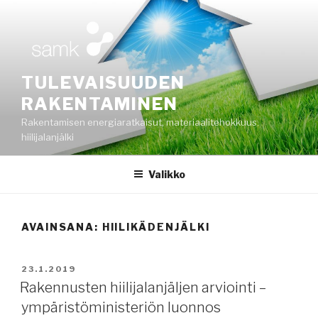
Siirry
sisältöön
TULEVAISUUDEN
RAKENTAMINEN
Rakentamisen energiaratkaisut, materiaalitehokkuus,
hiilijalanjälki
Valikko
AVAINSANA:
HIILIKÄDENJÄLKI
JULKAISTU
23.1.2019
Rakennusten hiilijalanjäljen arviointi –
ympäristöministeriön luonnos