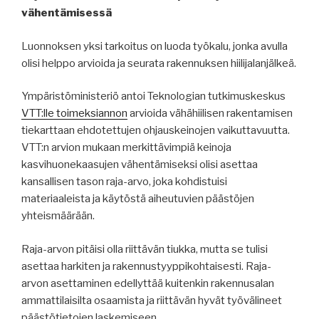
vähentämisessä
Luonnoksen yksi tarkoitus on luoda työkalu, jonka avulla
olisi helppo arvioida ja seurata rakennuksen hiilijalanjälkeä.
Ympäristöministeriö antoi Teknologian tutkimuskeskus
VTT:lle toimeksiannon
arvioida vähähiilisen rakentamisen
tiekarttaan ehdotettujen ohjauskeinojen vaikuttavuutta.
VTT:n arvion mukaan merkittävimpiä keinoja
kasvihuonekaasujen vähentämiseksi olisi asettaa
kansallisen tason raja-arvo, joka kohdistuisi
materiaaleista ja käytöstä aiheutuvien päästöjen
yhteismäärään.
Raja-arvon pitäisi olla riittävän tiukka, mutta se tulisi
asettaa harkiten ja rakennustyyppikohtaisesti. Raja-
arvon asettaminen edellyttää kuitenkin rakennusalan
ammattilaisilta osaamista ja riittävän hyvät työvälineet
päästötietojen laskemiseen.