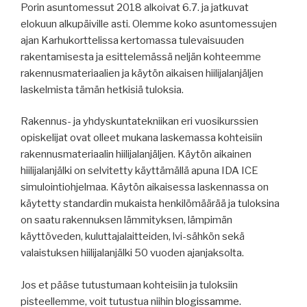
Porin asuntomessut 2018 alkoivat 6.7. ja jatkuvat
elokuun alkupäiville asti. Olemme koko asuntomessujen
ajan Karhukorttelissa kertomassa tulevaisuuden
rakentamisesta ja esittelemässä neljän kohteemme
rakennusmateriaalien ja käytön aikaisen hiilijalanjäljen
laskelmista tämän hetkisiä tuloksia.
Rakennus- ja yhdyskuntatekniikan eri vuosikurssien
opiskelijat ovat olleet mukana laskemassa kohteisiin
rakennusmateriaalin hiilijalanjäljen. Käytön aikainen
hiilijalanjälki on selvitetty käyttämällä apuna IDA ICE
simulointiohjelmaa. Käytön aikaisessa laskennassa on
käytetty standardin mukaista henkilömäärää ja tuloksina
on saatu rakennuksen lämmityksen, lämpimän
käyttöveden, kuluttajalaitteiden, lvi-sähkön sekä
valaistuksen hiilijalanjälki 50 vuoden ajanjaksolta.
Jos et pääse tutustumaan kohteisiin ja tuloksiin
pisteellemme, voit tutustua niihin
blogissamme.