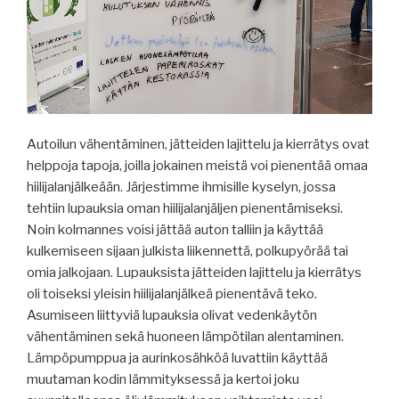
Autoilun vähentäminen, jätteiden lajittelu ja kierrätys ovat
helppoja tapoja, joilla jokainen meistä voi pienentää omaa
hiilijalanjälkeään. Järjestimme ihmisille kyselyn, jossa
tehtiin lupauksia oman hiilijalanjäljen pienentämiseksi.
Noin kolmannes voisi jättää auton talliin ja käyttää
kulkemiseen sijaan julkista liikennettä, polkupyörää tai
omia jalkojaan. Lupauksista jätteiden lajittelu ja kierrätys
oli toiseksi yleisin hiilijalanjälkeä pienentävä teko.
Asumiseen liittyviä lupauksia olivat vedenkäytön
vähentäminen sekä huoneen lämpötilan alentaminen.
Lämpöpumppua ja aurinkosähköä luvattiin käyttää
muutaman kodin lämmityksessä ja kertoi joku