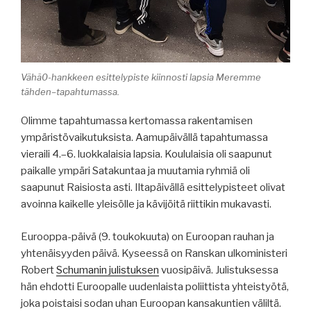
Vähä0-hankkeen esittelypiste kiinnosti lapsia Meremme
tähden–tapahtumassa.
Olimme tapahtumassa kertomassa rakentamisen
ympäristövaikutuksista. Aamupäivällä tapahtumassa
vieraili 4.–6. luokkalaisia lapsia. Koululaisia oli saapunut
paikalle ympäri Satakuntaa ja muutamia ryhmiä oli
saapunut Raisiosta asti. Iltapäivällä esittelypisteet olivat
avoinna kaikelle yleisölle ja kävijöitä riittikin mukavasti.
Eurooppa-päivä (9. toukokuuta) on Euroopan rauhan ja
yhtenäisyyden päivä. Kyseessä on Ranskan ulkoministeri
Robert
Schumanin julistuksen
vuosipäivä. Julistuksessa
hän ehdotti Euroopalle uudenlaista poliittista yhteistyötä,
joka poistaisi sodan uhan Euroopan kansakuntien väliltä.