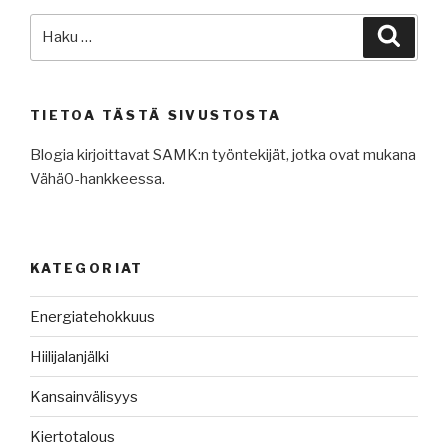
Etsi:
Haku
TIETOA TÄSTÄ SIVUSTOSTA
Blogia kirjoittavat SAMK:n työntekijät, jotka ovat mukana
Vähä0-hankkeessa.
KATEGORIAT
Energiatehokkuus
Hiilijalanjälki
Kansainvälisyys
Kiertotalous