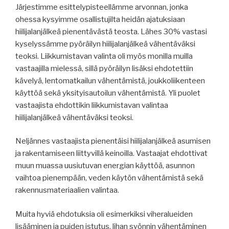
Järjestimme esittelypisteellämme arvonnan, jonka
ohessa kysyimme osallistujilta heidän ajatuksiaan
hiilijalanjälkeä pienentävästä teosta. Lähes 30% vastasi
kyselyssämme pyöräilyn hiilijalanjälkeä vähentäväksi
teoksi. Liikkumistavan valinta oli myös monilla muilla
vastaajilla mielessä, sillä pyöräilyn lisäksi ehdotettiin
kävelyä, lentomatkailun vähentämistä, joukkoliikenteen
käyttöä sekä yksityisautoilun vähentämistä. Yli puolet
vastaajista ehdottikin liikkumistavan valintaa
hiilijalanjälkeä vähentäväksi teoksi.
Neljännes vastaajista pienentäisi hiilijalanjälkeä asumisen
ja rakentamiseen liittyvillä keinoilla. Vastaajat ehdottivat
muun muassa uusiutuvan energian käyttöä, asunnon
vaihtoa pienempään, veden käytön vähentämistä sekä
rakennusmateriaalien valintaa.
Muita hyviä ehdotuksia oli esimerkiksi viheralueiden
lisääminen ja puiden istutus, lihan syönnin vähentäminen