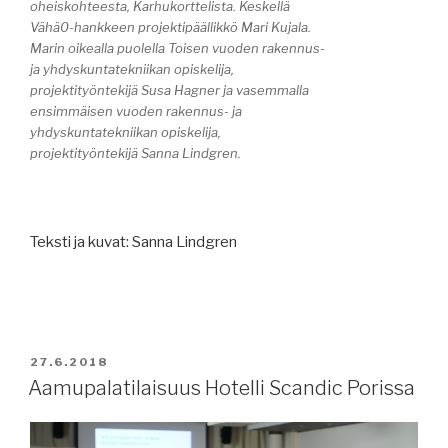
oheiskohteesta, Karhukorttelista. Keskellä
Vähä0-hankkeen projektipäällikkö Mari Kujala.
Marin oikealla puolella Toisen vuoden rakennus-
ja yhdyskuntatekniikan opiskelija,
projektityöntekijä Susa Hagner ja vasemmalla
ensimmäisen vuoden rakennus- ja
yhdyskuntatekniikan opiskelija,
projektityöntekijä Sanna Lindgren.
Teksti ja kuvat: Sanna Lindgren
JULKAISTU
27.6.2018
Aamupalatilaisuus Hotelli Scandic Porissa