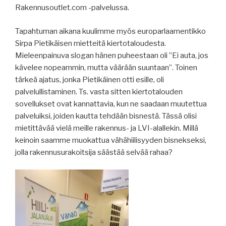
Rakennusoutlet.com -palvelussa.
Tapahtuman aikana kuulimme myös europarlaamentikko
Sirpa Pietikäisen mietteitä kiertotaloudesta.
Mieleenpainuva slogan hänen puheestaan oli ”Ei auta, jos
kävelee nopeammin, mutta väärään suuntaan”. Toinen
tärkeä ajatus, jonka Pietikäinen otti esille, oli
palvelullistaminen. Ts. vasta sitten kiertotalouden
sovellukset ovat kannattavia, kun ne saadaan muutettua
palveluiksi, joiden kautta tehdään bisnestä. Tässä olisi
mietittävää vielä meille rakennus- ja LVI-alallekin. Millä
keinoin saamme muokattua vähähiilisyyden bisnekseksi,
jolla rakennusurakoitsija säästää selvää rahaa?