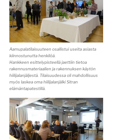
Aamupalatilaisuuteen osallistui useita asiasta
kiinnostunutta henkilöä.
Hankkeen esittelypisteellä jaettiin tietoa
rakennusmateriaalien ja rakennuksen käytön
hiilijalanjäljestä. Tilaisuudessa oli mahdollisuus
myös laskea oma hiilijalanjälki Sitran
elämäntapatestillä.