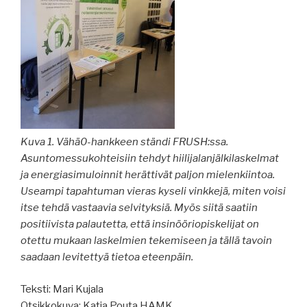
Kuva 1. Vähä0-hankkeen ständi FRUSH:ssa.
Asuntomessukohteisiin tehdyt hiilijalanjälkilaskelmat
ja energiasimuloinnit herättivät paljon mielenkiintoa.
Useampi tapahtuman vieras kyseli vinkkejä, miten voisi
itse tehdä vastaavia selvityksiä. Myös siitä saatiin
positiivista palautetta, että insinööriopiskelijat on
otettu mukaan laskelmien tekemiseen ja tällä tavoin
saadaan levitettyä tietoa eteenpäin.
Teksti: Mari Kujala
Otsikkokuva: Katja Pouta HAMK