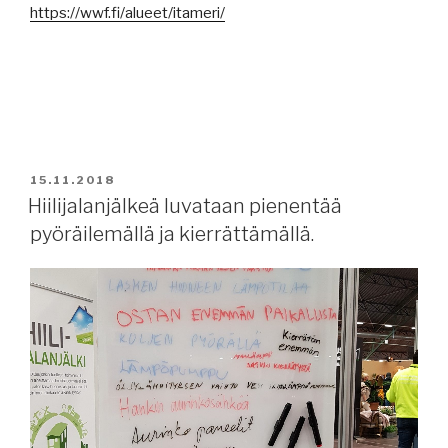
https://wwf.fi/alueet/itameri/
JULKAISTU
15.11.2018
Hiilijalanjälkeä luvataan pienentää
pyöräilemällä ja kierrättämällä.