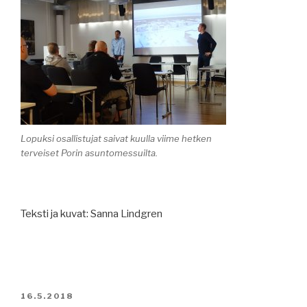
Lopuksi osallistujat saivat kuulla viime hetken
terveiset Porin asuntomessuilta.
Teksti ja kuvat: Sanna Lindgren
JULKAISTU
16.5.2018