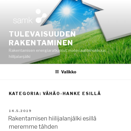
Siirry
sisältöön
TULEVAISUUDEN
RAKENTAMINEN
Rakentamisen energiaratkaisut, materiaalitehokkuus,
hiilijalanjälki
Valikko
KATEGORIA:
VÄHÄ0-HANKE ESILLÄ
JULKAISTU
14.5.2019
Rakentamisen hiilijalanjälki esillä
meremme tähden