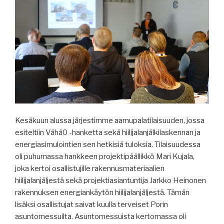
Kesäkuun alussa järjestimme aamupalatilaisuuden, jossa
esiteltiin Vähä0 -hanketta sekä hiilijalanjälkilaskennan ja
energiasimulointien sen hetkisiä tuloksia. Tilaisuudessa
oli puhumassa hankkeen projektipäällikkö Mari Kujala,
joka kertoi osallistujille rakennusmateriaalien
hiilijalanjäljestä sekä projektiasiantuntija Jarkko Heinonen
rakennuksen energiankäytön hiilijalanjäljestä. Tämän
lisäksi osallistujat saivat kuulla terveiset Porin
asuntomessuilta. Asuntomessuista kertomassa oli