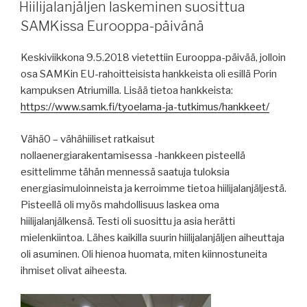
Hiilijalanjäljen laskeminen suosittua
SAMKissa Eurooppa-päivänä
Keskiviikkona 9.5.2018 vietettiin Eurooppa-päivää, jolloin
osa SAMKin EU-rahoitteisista hankkeista oli esillä Porin
kampuksen Atriumilla. Lisää tietoa hankkeista:
https://www.samk.fi/tyoelama-ja-tutkimus/hankkeet/
Vähä0 – vähähiiliset ratkaisut
nollaenergiarakentamisessa -hankkeen pisteellä
esittelimme tähän mennessä saatuja tuloksia
energiasimuloinneista ja kerroimme tietoa hiilijalanjäljestä.
Pisteellä oli myös mahdollisuus laskea oma
hiilijalanjälkensä. Testi oli suosittu ja asia herätti
mielenkiintoa. Lähes kaikilla suurin hiilijalanjäljen aiheuttaja
oli asuminen. Oli hienoa huomata, miten kiinnostuneita
ihmiset olivat aiheesta.