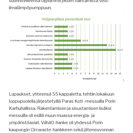
suunnitelleensa öljylämmityksen vaihtamista vesi-
ilmalämpöpumppuun.
Lupaukset, yhteensä 55 kappaletta, tehtiin lokakuun
loppupuolella järjestetyillä Paras Koti -messuilla Porin
Karhuhallissa. Rakentamisen ja sisustamisen lisäksi
messuilla oli esillä muun muassa energia- ja
ympäristöasiat. Vähä0-hanke oli yhdessä Porin
kaupungin Circwaste-hankkeen sekä jäteneuvonnan