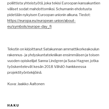
poliittista yhteistyötä, joka tekisi Euroopan kansakuntien
väliset sodat mahdottomiksi. Schumanin ehdotusta
pidetään nykyisen Euroopan unionin alkuna. Tiedot:
https://europa.eu/european-union/about-
eu/symbols/europe-day_fi
Tekstin on kirjoittanut Satakunnan ammattikorkeakoulun
rakennus- ja yhdyskuntatekniikan ensimmäisen ja toisen
vuoden opiskelijat Sanna Lindgren ja Susa Hagner, jotka
työskentelevät kesän 2018 Vähä0-hankkeessa
projektityöntekijöinä.
Kuva: Jaakko Aaltonen
HAKU