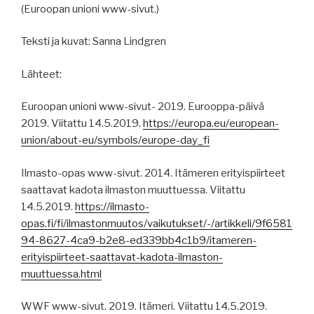
(Euroopan unioni www-sivut.)
Teksti ja kuvat: Sanna Lindgren
Lähteet:
Euroopan unioni www-sivut- 2019. Eurooppa-päivä
2019. Viitattu 14.5.2019.
https://europa.eu/european-
union/about-eu/symbols/europe-day_fi
Ilmasto-opas www-sivut. 2014. Itämeren erityispiirteet
saattavat kadota ilmaston muuttuessa. Viitattu
14.5.2019.
https://ilmasto-
opas.fi/fi/ilmastonmuutos/vaikutukset/-/artikkeli/9f6581
94-8627-4ca9-b2e8-ed339bb4c1b9/itameren-
erityispiirteet-saattavat-kadota-ilmaston-
muuttuessa.html
WWF www-sivut. 2019. Itämeri. Viitattu 14.5.2019.