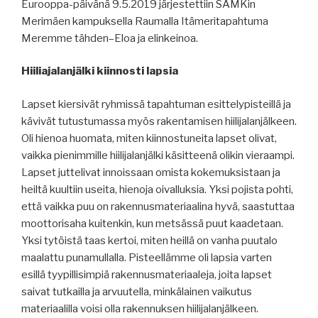
Eurooppa-päivänä 9.5.2019 järjestettiin SAMKin
Merimäen kampuksella Raumalla Itämeritapahtuma
Meremme tähden–Eloa ja elinkeinoa.
Hiiliajalanjälki kiinnosti lapsia
Lapset kiersivät ryhmissä tapahtuman esittelypisteillä ja
kävivät tutustumassa myös rakentamisen hiilijalanjälkeen.
Oli hienoa huomata, miten kiinnostuneita lapset olivat,
vaikka pienimmille hiilijalanjälki käsitteenä olikin vieraampi.
Lapset juttelivat innoissaan omista kokemuksistaan ja
heiltä kuultiin useita, hienoja oivalluksia. Yksi pojista pohti,
että vaikka puu on rakennusmateriaalina hyvä, saastuttaa
moottorisaha kuitenkin, kun metsässä puut kaadetaan.
Yksi tytöistä taas kertoi, miten heillä on vanha puutalo
maalattu punamullalla. Pisteellämme oli lapsia varten
esillä tyypillisimpiä rakennusmateriaaleja, joita lapset
saivat tutkailla ja arvuutella, minkälainen vaikutus
materiaalilla voisi olla rakennuksen hiilijalanjälkeen.