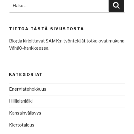
Etsi:
Haku
TIETOA TÄSTÄ SIVUSTOSTA
Blogia kirjoittavat SAMK:n työntekijät, jotka ovat mukana
Vähä0-hankkeessa.
KATEGORIAT
Energiatehokkuus
Hiilijalanjälki
Kansainvälisyys
Kiertotalous