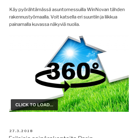
Käy pyörähtämässä asuntomessuilla WinNovan tähden
rakennustyömaalla. Voit katsella eri suuntiin ja liikkua
painamalla kuvassa näkyviä nuolia.
JULKAISTU
27.3.2018