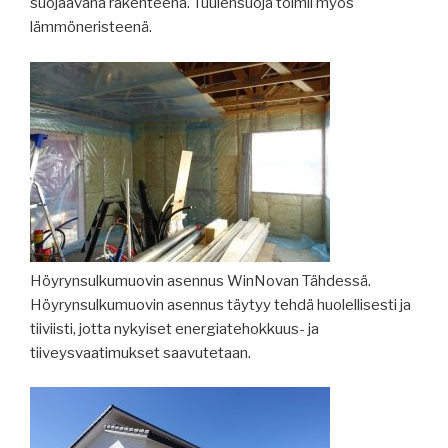
suojaavana rakenteena. Tuulensuoja toimii myös
lämmöneristeenä.
Höyrynsulkumuovin asennus WinNovan Tähdessä.
Höyrynsulkumuovin asennus täytyy tehdä huolellisesti ja
tiiviisti, jotta nykyiset energiatehokkuus- ja
tiiveysvaatimukset saavutetaan.