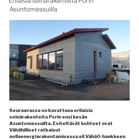
Erilaisia seinärakenteita Porin
Asuntomessuilla
Seuraavassa on kuvattuna erilaisia
seinärakenteita Porin ensi kesän
Asuntomessuilta. Esiteltävät kohteet ovat
Vähähiiliset ratkaisut
nollaenergiarakentamisessa eli Vähä0-hankkeen