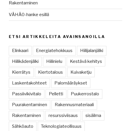
Rakentaminen
VÄHÄ0-hanke esillä
ETSI ARTIKKELEITA AVAINSANOILLA
Elinkaari
Energiatehokkuus
Hiilijalanjälki
Hiilikädenjälki
Hiilinielu
Kestävä kehitys
Kierrätys
Kiertotalous
Kuivaketju
Laskentakohteet
Palomääräykset
Passiivikivitalo
Pelletti
Puukerrostalo
Puurakentaminen
Rakennusmateriaali
Rakentaminen
resurssiviisaus
sisäilma
Sähköauto
Teknologiateollisuus