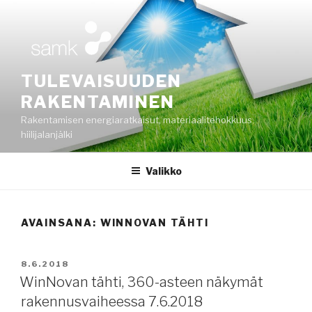
Siirry
sisältöön
TULEVAISUUDEN
RAKENTAMINEN
Rakentamisen energiaratkaisut, materiaalitehokkuus,
hiilijalanjälki
Valikko
AVAINSANA:
WINNOVAN TÄHTI
JULKAISTU
8.6.2018
WinNovan tähti, 360-asteen näkymät
rakennusvaiheessa 7.6.2018