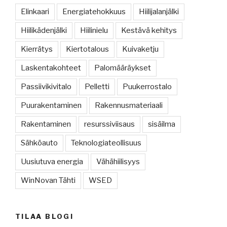
Elinkaari
Energiatehokkuus
Hiilijalanjälki
Hiilikädenjälki
Hiilinielu
Kestävä kehitys
Kierrätys
Kiertotalous
Kuivaketju
Laskentakohteet
Palomääräykset
Passiivikivitalo
Pelletti
Puukerrostalo
Puurakentaminen
Rakennusmateriaali
Rakentaminen
resurssiviisaus
sisäilma
Sähköauto
Teknologiateollisuus
Uusiutuva energia
Vähähiilisyys
WinNovan Tähti
WSED
TILAA BLOGI