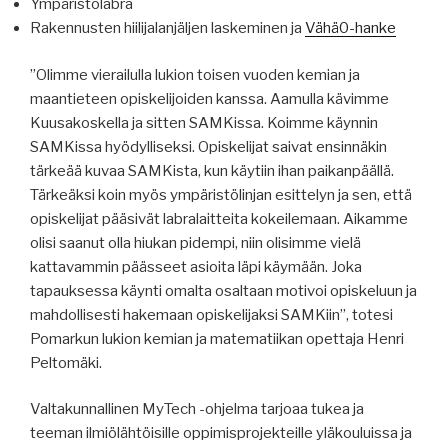
Ympäristölabra
Rakennusten hiilijalanjäljen laskeminen ja
Vähä0-hanke
”Olimme vierailulla lukion toisen vuoden kemian ja
maantieteen opiskelijoiden kanssa. Aamulla kävimme
Kuusakoskella ja sitten SAMKissa. Koimme käynnin
SAMKissa hyödylliseksi. Opiskelijat saivat ensinnäkin
tärkeää kuvaa SAMKista, kun käytiin ihan paikanpäällä.
Tärkeäksi koin myös ympäristölinjan esittelyn ja sen, että
opiskelijat pääsivät labralaitteita kokeilemaan. Aikamme
olisi saanut olla hiukan pidempi, niin olisimme vielä
kattavammin päässeet asioita läpi käymään. Joka
tapauksessa käynti omalta osaltaan motivoi opiskeluun ja
mahdollisesti hakemaan opiskelijaksi SAMKiin”, totesi
Pomarkun lukion kemian ja matematiikan opettaja Henri
Peltomäki.
Valtakunnallinen MyTech -ohjelma tarjoaa tukea ja
teeman ilmiölähtöisille oppimisprojekteille yläkouluissa ja