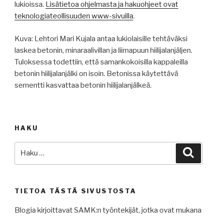
lukioissa.
Lisätietoa ohjelmasta ja hakuohjeet ovat
teknologiateollisuuden www-sivuilla
.
Kuva: Lehtori Mari Kujala antaa lukiolaisille tehtäväksi
laskea betonin, minaraalivillan ja liimapuun hiilijalanjäljen.
Tuloksessa todettiin, että samankokoisilla kappaleilla
betonin hiilijalanjälki on isoin. Betonissa käytettävä
sementti kasvattaa betonin hiilijalanjälkeä.
HAKU
Etsi:
Haku
TIETOA TÄSTÄ SIVUSTOSTA
Blogia kirjoittavat SAMK:n työntekijät, jotka ovat mukana