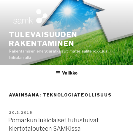
Siirry
sisältöön
TULEVAISUUDEN
RAKENTAMINEN
Rakentamisen energiaratkaisut, materiaalitehokkuus,
hiilijalanjälki
Valikko
AVAINSANA:
TEKNOLOGIATEOLLISUUS
JULKAISTU
20.2.2018
Pomarkun lukiolaiset tutustuivat
kiertotalouteen SAMKissa