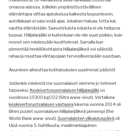
mukavuutta, on vaivalloista sekä hankalaa toteuttaa
omassa arjessa. Joillekin ympäristöystävällinen
elämäntapa viittaa ajatuksissa kaikesta luopumiseen,
autollakaan ei saisi enää ajaa. Jokainen haluaa, totta kai,
nauttia elämästään. Saavutetuista eduista ei ole helppoa
luopua. Hiilijalanjälki ei kuitenkaan ole niin suuri peikko, kuin
monet sen mielessään kuvittelevat. Samalla kun
pienentää henkilökohtaista hiilijalanjälkeä voi säästää
rahaa ja muuttaa elintapojaan terveellisempään suuntaan.
Asuminen aiheuttaa kotitalouksien suurimmat päästöt
Joidenkin mielestä me suomalaiset olemme jo tehneet
tarpeeksi.
Keskivertosuomalaisen hiilijalanjälki
on
vuodessa 10300 kgCO2 (Sitra www-sivut). Vertailuna
keskivertoruotsalaisen vastaava
lukema vuonna 2014 oli
lähes puolet suomalaisen hiilijalanjälkeä pienempi (the
World Bank www-sivut).
Suomalaisten ylikulutuspäivä
oli
tänä vuonna 5. huhtikuuta, maailmanlaajuinen