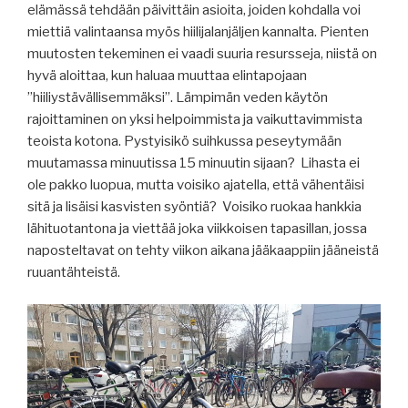
elämässä tehdään päivittäin asioita, joiden kohdalla voi
miettiä valintaansa myös hiilijalanjäljen kannalta. Pienten
muutosten tekeminen ei vaadi suuria resursseja, niistä on
hyvä aloittaa, kun haluaa muuttaa elintapojaan
”hiiliystävällisemmäksi”. Lämpimän veden käytön
rajoittaminen on yksi helpoimmista ja vaikuttavimmista
teoista kotona. Pystyisikö suihkussa peseytymään
muutamassa minuutissa 15 minuutin sijaan? Lihasta ei
ole pakko luopua, mutta voisiko ajatella, että vähentäisi
sitä ja lisäisi kasvisten syöntiä? Voisiko ruokaa hankkia
lähituotantona ja viettää joka viikkoisen tapasillan, jossa
naposteltavat on tehty viikon aikana jääkaappiin jääneistä
ruuantähteistä.