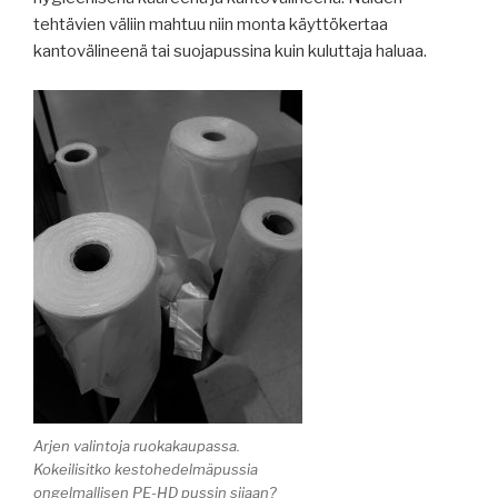
tehtävien väliin mahtuu niin monta käyttökertaa
kantovälineenä tai suojapussina kuin kuluttaja haluaa.
Arjen valintoja ruokakaupassa.
Kokeilisitko kestohedelmäpussia
ongelmallisen PE-HD pussin sijaan?