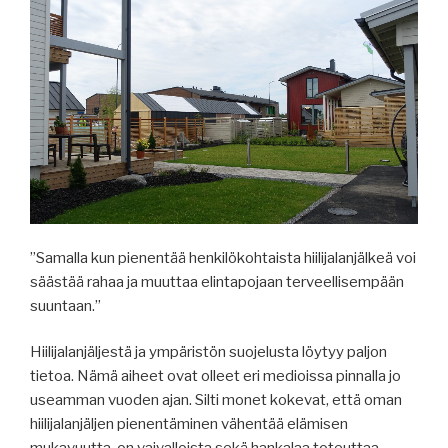
”Samalla kun pienentää henkilökohtaista hiilijalanjälkeä voi
säästää rahaa ja muuttaa elintapojaan terveellisempään
suuntaan.”
Hiilijalanjäljestä ja ympäristön suojelusta löytyy paljon
tietoa. Nämä aiheet ovat olleet eri medioissa pinnalla jo
useamman vuoden ajan. Silti monet kokevat, että oman
hiilijalanjäljen pienentäminen vähentää elämisen