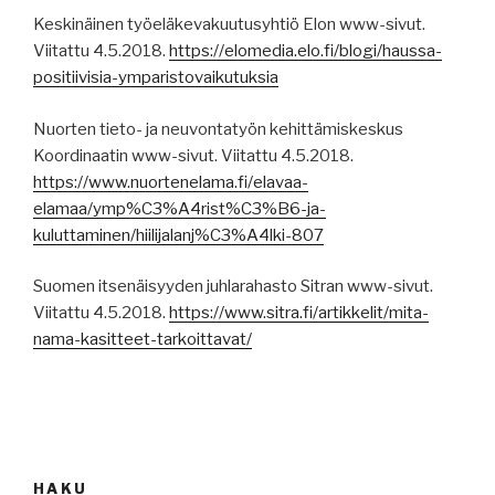
Keskinäinen työeläkevakuutusyhtiö Elon www-sivut.
Viitattu 4.5.2018.
https://elomedia.elo.fi/blogi/haussa-
positiivisia-ymparistovaikutuksia
Nuorten tieto- ja neuvontatyön kehittämiskeskus
Koordinaatin www-sivut. Viitattu 4.5.2018.
https://www.nuortenelama.fi/elavaa-
elamaa/ymp%C3%A4rist%C3%B6-ja-
kuluttaminen/hiilijalanj%C3%A4lki-807
Suomen itsenäisyyden juhlarahasto Sitran www-sivut.
Viitattu 4.5.2018.
https://www.sitra.fi/artikkelit/mita-
nama-kasitteet-tarkoittavat/
HAKU