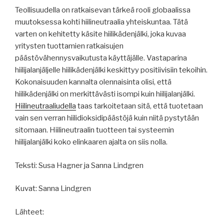
Teollisuudella on ratkaisevan tärkeä rooli globaalissa
muutoksessa kohti hiilineutraalia yhteiskuntaa. Tätä
varten on kehitetty käsite hiilikädenjälki, joka kuvaa
yritysten tuottamien ratkaisujen
päästövähennysvaikutusta käyttäjälle. Vastaparina
hiilijalanjäljelle hiilikädenjälki keskittyy positiivisiin tekoihin.
Kokonaisuuden kannalta olennaisinta olisi, että
hiilikädenjälki on merkittävästi isompi kuin hiilijalanjälki.
Hiilineutraaliudella
taas tarkoitetaan sitä, että tuotetaan
vain sen verran hiilidioksidipäästöjä kuin niitä pystytään
sitomaan. Hiilineutraalin tuotteen tai systeemin
hiilijalanjälki koko elinkaaren ajalta on siis nolla.
Teksti: Susa Hagner ja Sanna Lindgren
Kuvat: Sanna Lindgren
Lähteet: