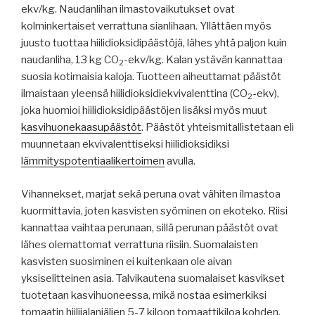
ekv/kg. Naudanlihan ilmastovaikutukset ovat
kolminkertaiset verrattuna sianlihaan. Yllättäen myös
juusto tuottaa hiilidioksidipäästöjä, lähes yhtä paljon kuin
naudanliha, 13 kg CO
-ekv/kg. Kalan ystävän kannattaa
2
suosia kotimaisia kaloja. Tuotteen aiheuttamat päästöt
ilmaistaan yleensä hiilidioksidiekvivalenttina (CO
-ekv),
2
joka huomioi hiilidioksidipäästöjen lisäksi myös muut
kasvihuonekaasupäästöt
. Päästöt yhteismitallistetaan eli
muunnetaan ekvivalenttiseksi hiilidioksidiksi
lämmityspotentiaalikertoimen
avulla.
Vihannekset, marjat sekä peruna ovat vähiten ilmastoa
kuormittavia, joten kasvisten syöminen on ekoteko. Riisi
kannattaa vaihtaa perunaan, sillä perunan päästöt ovat
lähes olemattomat verrattuna riisiin. Suomalaisten
kasvisten suosiminen ei kuitenkaan ole aivan
yksiselitteinen asia. Talvikautena suomalaiset kasvikset
tuotetaan kasvihuoneessa, mikä nostaa esimerkiksi
tomaatin hiilijalanjäljen 5-7 kiloon tomaattikiloa kohden.