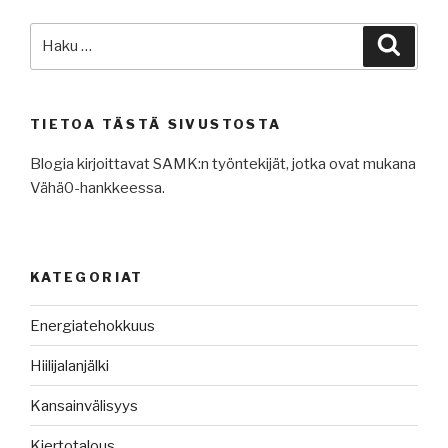
Etsi:
Haku
TIETOA TÄSTÄ SIVUSTOSTA
Blogia kirjoittavat SAMK:n työntekijät, jotka ovat mukana
Vähä0-hankkeessa.
KATEGORIAT
Energiatehokkuus
Hiilijalanjälki
Kansainvälisyys
Kiertotalous