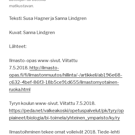
matkustavan.
Teksti: Susa Hagner ja Sanna Lindgren
Kuvat: Sanna Lindgren
Lähteet:
Ilmasto-opas www-sivut. Viitattu
7.5.2018.
http://ilmasto-
opas.fi/fi/ilmastonmuutos/hillinta/-/artikkeli/ab196e68-
c632-4bef-86f3-18b5ce91d655/ilmastomyotainen-
ruoka.html
Tyryn koulun www-sivut. Viitattu 7.5.2018.
https://peda.net/valkeakoski/opetuspalvelut/pk/tyry/op
piaineet/biologia/bi-toimela/yhteinen_ymparisto/ky/ry
Ilmastoihminen tekee omat voileivät 2018. Tiede-lehti