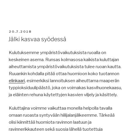
JULKAISTU
20.7.2018
Jälki kasvaa syödessä
Kulutuksemme ympäristövaikutuksista ruoalla on
keskeinen asema. Runsas kolmasosa kaikista kuluttajan
aiheuttamista ympäristövaikutuksista tulee ruoan kautta.
Ruuankin kohdalla pitää ottaa huomioon koko tuotannon
elinkaari
, esimerkiksi lannoituksen aiheuttama maaperän
typpioksiduulipäästö, joka on voimakas kasvihuonekaasu,
ja eläinten rehuna käytettyjen kasvien viljely ja käsittely.
Kuluttajina voimme vaikuttaa monella helpolla tavalla
omaan ruoasta syntyvään hiilijalanjälkeemme. Tärkeää
olisi kiinnittää huomiota ravinnon laatuun ja
ravinnerikkauteen sekä suosia lähellä tuotettuja