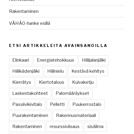
Rakentaminen
VÄHÄ0-hanke esillä
ETSI ARTIKKELEITA AVAINSANOILLA
Elinkaari
Energiatehokkuus
Hiilijalanjälki
Hiilikädenjälki
Hiilinielu
Kestävä kehitys
Kierrätys
Kiertotalous
Kuivaketju
Laskentakohteet
Palomääräykset
Passiivikivitalo
Pelletti
Puukerrostalo
Puurakentaminen
Rakennusmateriaali
Rakentaminen
resurssiviisaus
sisäilma