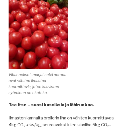
Vihannekset, marjat sekä peruna
ovat vähiten ilmastoa
kuormittavia, joten kasvisten
syöminen on ekoteko.
Tee itse – suosi kasviksia ja lähiruokaa.
Ilmaston kannalta broilerin liha on vähiten kuormittavaa
4kg CO
-ekv/kg, seuraavaksi tulee sianliha 5kg CO
-
2
2