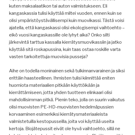
kuten maksalaatikon tai auton valmistukseen. Eli
kangaskassia tulisi käyttää miltei vuoden, ennen kuin se
olisi ympäristöystävällisempi kuin muovikassi. Tästä voisi
ajatella, että kangaskassi olisi ekologisempi vaihtoehto –
eikö vuosi kangaskassille ole lyhyt aika? Onko silti
järkevintä tarttua kassalla kierrätysmuovikassiin ja jatko
käyttää sitä roskapussina, kuin taas ostaa roskille varta
vasten tarkoitettuja muovisia pusseja?
Aihe on todella moninainen sekä tulkinnanvarainen ja siksi
erittäin haasteellinen. Ihmisten tulisi kiinnittää eniten
huomiota materiaalien pitkään käyttöikään ja
kierrättämiseen, jotta yhden tuotteen elinkaari olisi
mahdollisimman pitkä. Pienin teko, jolla on suurin vaikutus
olisi muovisten PE-HD-muovisten hedelmäpussien
korvaaminen esimerkiksi kierrätysmateriaaleista
valmistetuilla kestopusseilla, joita voi käyttää useita
kertoja. Biojätepussit eivät ole hyvä vaihtoehto, sillä ne