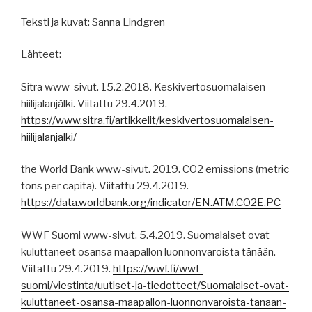
Teksti ja kuvat: Sanna Lindgren
Lähteet:
Sitra www-sivut. 15.2.2018. Keskivertosuomalaisen
hiilijalanjälki. Viitattu 29.4.2019.
https://www.sitra.fi/artikkelit/keskivertosuomalaisen-
hiilijalanjalki/
the World Bank www-sivut. 2019. CO2 emissions (metric
tons per capita). Viitattu 29.4.2019.
https://data.worldbank.org/indicator/EN.ATM.CO2E.PC
WWF Suomi www-sivut. 5.4.2019. Suomalaiset ovat
kuluttaneet osansa maapallon luonnonvaroista tänään.
Viitattu 29.4.2019.
https://wwf.fi/wwf-
suomi/viestinta/uutiset-ja-tiedotteet/Suomalaiset-ovat-
kuluttaneet-osansa-maapallon-luonnonvaroista-tanaan-