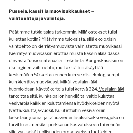
Pusseja, kassit ja muovipakkaukset –
vaihtoehtoja ja valintoja.
Päätimme tutkia asiaa tarkemmin. Millä ostokset tulisi
kuljettaa kotiin? Yllätyimme tuloksista, sillä ekologisin
vaihtoehto on kierrätysmuovista valmistettu muovikassi.
Kierrätysmuovikassin erottaa muista kassin alalaidassa
olevasta ”uusiomateriaalia”-tekstistä. Kangaskassikin on
ekologinen vaihtoehto, mutta sitä tulisi käyttää
keskimäärin 50 kertaa ennen kuin se olisi ekologisempi
kuin kierrätysmuovikassi. Mikäli vesijalanjälki
huomioidaan, käyttökertoja tulisi kertyä 324.
Vesijalanjälki
tarkoittaa sitä, kuinka paljon henkilö tai valtio kuluttaa
vesivaroja kaikkien kuluttamiensa hyödykkeiden myötä
(vettä/kuluttaja/vuosi). Kulutettuihin vesivaroihin
lasketaan juoma- ja talousveden lisäksi kaikki vesi, joka on
tarvittu esimerkiksi porkkanan kasvatukseen tai vehnän
viljelyyn, sekä teollisuuden prosesseissa tuotteiden,