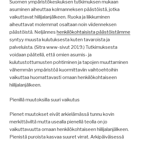
Suomen ympäristökeskuksen tutkimuksen mukaan
asuminen aiheuttaa kolmanneksen päästöistä, jotka
vaikuttavat hiilijalanjälkeen. Ruoka ja liikkuminen
aiheuttavat molemmat osaltaan noin viidenneksen
päästöistä. Neljännes
henkilökohtaisista päästöistämme
syntyy muusta kulutuksesta kuten tavaroista ja
palveluista. (Sitra www-sivut 2019.) Tutkimuksesta
voidaan päätellä, että omien asumis- ja
kulutustottumusten pohtiminen ja tapojen muuttaminen
vähemmän ympäristöä kuormittaviin vaihtoehtoihin
vaikuttaa huomattavasti omaan henkilökohtaiseen
hiilijalanjälkeen.
Pienillä muutoksilla suuri vaikutus
Pienet muutokset eivät arkielämässä tunnu kovin
merkittäviltä mutta usealla pienellä teolla on jo
vaikuttavuutta omaan henkilökohtaiseen hiilijalanjälkeen.
Pienistä puroista kasvaa suuret virrat. Arkipäiväisessä