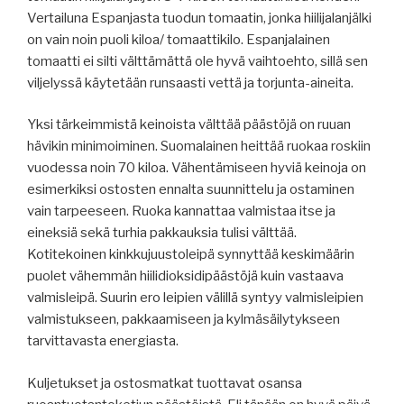
Vertailuna Espanjasta tuodun tomaatin, jonka hiilijalanjälki
on vain noin puoli kiloa/ tomaattikilo. Espanjalainen
tomaatti ei silti välttämättä ole hyvä vaihtoehto, sillä sen
viljelyssä käytetään runsaasti vettä ja torjunta-aineita.
Yksi tärkeimmistä keinoista välttää päästöjä on ruuan
hävikin minimoiminen. Suomalainen heittää ruokaa roskiin
vuodessa noin 70 kiloa. Vähentämiseen hyviä keinoja on
esimerkiksi ostosten ennalta suunnittelu ja ostaminen
vain tarpeeseen. Ruoka kannattaa valmistaa itse ja
eineksiä sekä turhia pakkauksia tulisi välttää.
Kotitekoinen kinkkujuustoleipä synnyttää keskimäärin
puolet vähemmän hiilidioksidipäästöjä kuin vastaava
valmisleipä. Suurin ero leipien välillä syntyy valmisleipien
valmistukseen, pakkaamiseen ja kylmäsäilytykseen
tarvittavasta energiasta.
Kuljetukset ja ostosmatkat tuottavat osansa