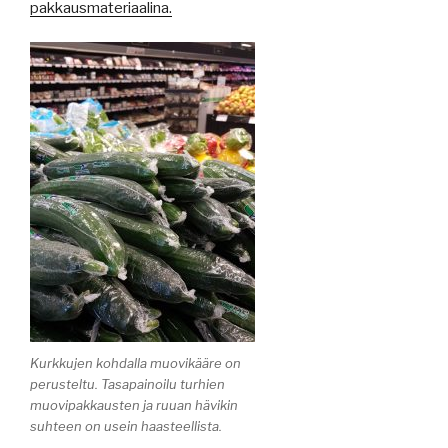
pakkausmateriaalina.
Kurkkujen kohdalla muovikääre on
perusteltu. Tasapainoilu turhien
muovipakkausten ja ruuan hävikin
suhteen on usein haasteellista.