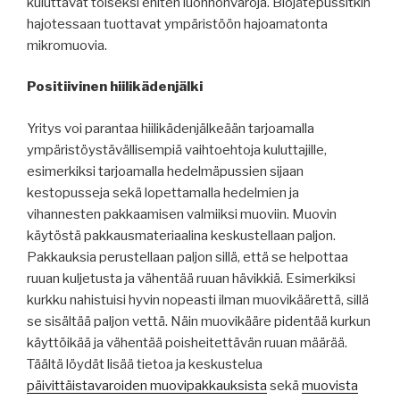
kuluttavat toiseksi eniten luonnonvaroja. Biojätepussitkin
hajotessaan tuottavat ympäristöön hajoamatonta
mikromuovia.
Positiivinen hiilikädenjälki
Yritys voi parantaa hiilikädenjälkeään tarjoamalla
ympäristöystävällisempiä vaihtoehtoja kuluttajille,
esimerkiksi tarjoamalla hedelmäpussien sijaan
kestopusseja sekä lopettamalla hedelmien ja
vihannesten pakkaamisen valmiiksi muoviin. Muovin
käytöstä pakkausmateriaalina keskustellaan paljon.
Pakkauksia perustellaan paljon sillä, että se helpottaa
ruuan kuljetusta ja vähentää ruuan hävikkiä. Esimerkiksi
kurkku nahistuisi hyvin nopeasti ilman muovikäärettä, sillä
se sisältää paljon vettä. Näin muovikääre pidentää kurkun
käyttöikää ja vähentää poisheitettävän ruuan määrää.
Täältä löydät lisää tietoa ja keskustelua
päivittäistavaroiden muovipakkauksista
sekä
muovista