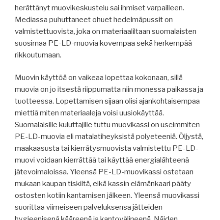
herättänyt muovikeskustelu sai ihmiset varpailleen.
Mediassa puhuttaneet ohuet hedelmäpussit on
valmistettuovista, joka on materiaaliltaan suomalaisten
suosimaa PE-LD-muovia kovempaa sekä herkempää
rikkoutumaan.
Muovin käyttöä on vaikeaa lopettaa kokonaan, sillä
muovia on jo itsestä riippumatta niin monessa paikassa ja
tuotteessa. Lopettamisen sijaan olisi ajankohtaisempaa
miettiä miten materiaaleja voisi uusiokäyttää.
Suomalaisille kuluttajille tuttu muovikassi on useimmiten
PE-LD-muovia eli matalatiheyksistä polyeteeniä. Öljystä,
maakaasusta tai kierrätysmuovista valmistettu PE-LD-
muovi voidaan kierrättää tai käyttää energialähteenä
jätevoimaloissa. Yleensä PE-LD-muovikassi ostetaan
mukaan kaupan tiskiltä, eikä kassin elämänkaari pääty
ostosten kotiin kantamisen jälkeen. Yleensä muovikassi
suorittaa viimeiseen palveluksensa jätteiden
hygieenisenä kääreenä ja kantovälineenä. Näiden