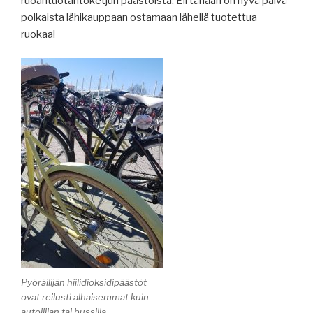
ruoantuotantoketjun päästöistä. Eli tänään on hyvä päivä
polkaista lähikauppaan ostamaan lähellä tuotettua
ruokaa!
Pyöräilijän hiilidioksidipäästöt
ovat reilusti alhaisemmat kuin
autoilijan tai bussilla