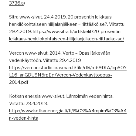
3736.a
)
Sitra www-sivut. 24.4.2019. 20 prosentin leikkaus
henkilökohtaiseen hiilijalanjälkeen – riittääkö se?. Viitattu
29.4.2019.
https://www.sitra.fi/artikkelit/20-prosentin-
leikkaus-henkilokohtaiseen-hiilijalanjalkeen-riittaako-se/
Vercon www-sivut. 2014. Verto – Opas järkevään
vedenkäyttöön. Viitattu 29.4.2019
https://vercon.studio.crasman.fi/file/dl/i/m69DtA/lcpSOY
L16_anGDU9N5rpEg/Vercon-Vedenkayttoopas-
2014.pdf
Kotkan energia www-sivut. Lämpimän veden hinta.
Viitattu 29.4.2019.
http://www.kotkanenergia.fi/fi/l%C3%A4mpim%C3%A4
n-veden-hinta