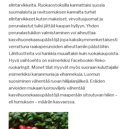
elintarvikkeita. Ruokaostoksilla kannattaisi suosia
suomalaista ja ravitsemuksen kannalta turhat
elintarvikkeet kuten makeiset, virvoitusjuomat ja
perunalastut tulisi jättää kaupan hyllyyn. Yhden
perunalastukilon valmistaminen voi aiheuttaa
kasvihuonekaasupäästöjä jopa kaksikymmenkertaisesti
verrattuna raakaperunoiden aiheuttamiin päästöihin.
Lähituotteita voi hankkia muualtakin kuin ruokakaupoista.
Hyvä vaihtoehto on esimerkiksi Facebookin Reko-
ruokaringit. Monet tilat myyvät myös suoraan kuluttajalle
esimerkiksi kananmunia ja vihanneksia. Luomun
suosiminen vähentää ruoan hiilijalanjälkeä. Eräiden
arvioiden mukaan luomuviljely vähentää
kasvihuonekaasupäästöjä maaperään sitoutuvan hiilen –
eli humuksen – määrän kasvaessa.