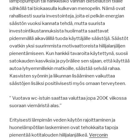
lämpöpumpun tai hankkisiko vanhan dieselauton tilalle
sähköllä tai biokaasulla kulkevan menopelin. Nämä ovat
rahallisesti suuria investointeja, joita ei pelkän energian
säästön vuoksi kannata tehdä, mutta suurista
investointikustannuksista huolimatta saattavat
pidemmällä aikavälillä tuoda käyttäjälle säästöjä. Säästöt
ovatkin yksi suurimmista motivaattoreista hiilijalanjäljen
pienentämiseen. Kun hankkii tavaroita käytettynä, suosii
satokauden kasviksia ja pyöräilee sen sijaan, että käyttää
autoa lyhyemmillekin matkoille, säästää selvää rahaa.
Kasvisten syönnin ja liikunnan lisääminen vaikuttaa
säästöjen lisäksi positiivisesti myös omaan terveyteen.
” Vuotava wc-istuin saattaa valuttaa jopa 200€ viikossa
suoraan viemäristä alas.”
Erityisesti lämpimän veden käytön rajoittaminen ja
huonelämpötilan laskeminen ovat tehokkaita tapoja
pienentää kotitalouden hiilijalanjälkeä.
Verconin