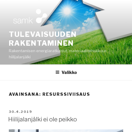
Siirry
sisältöön
TULEVAISUUDEN
RAKENTAMINEN
Rakentamisen energiaratkaisut, materiaalitehokkuus,
hiilijalanjälki
Valikko
AVAINSANA:
RESURSSIVIISAUS
JULKAISTU
30.4.2019
Hiilijalanjälki ei ole peikko