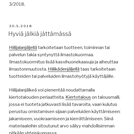
3/2018.
JULKAISTU
30.5.2018
Hyviä jälkiä jättämässä
Hiilijalanjäljellä
tarkoitetaan tuotteen, toiminnan tai
palvelun takia syntynyttä ilmastokuormaa.
Ilmastokuormitus lisää kasvihuonekaasuja ja aiheuttaa
ilmastonmuutosta.
Hiilikädenjäljellä
taas tarkoitetaan
tuotteiden tai palveluiden ilmastohyötyjä käyttäjälle.
Hiilijalanjälkeä voi pienentää noudattamalla
kiertotalouden periaatteita.
Kiertotalous
on talousmalli,
jossa ei tuoteta jatkuvasti lisää tavaroita, vaan kulutus
perustuu omistamisen sijaan palveluiden käyttämiseen:
jakamiseen, vuokraamiseen ja kierrättämiseen. Siinä
materiaaleihin sitoutunut arvo säilyy mahdollisimman
pitkään yhteiskunnassa.