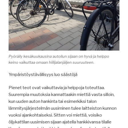
Pyöräily kesäkuukausina autoilun sijaan on hyvä ja helppo
keino vaikuttaa omaan hiilijalanjäljen suuruuteen.
Ympäristöystävällisyys luo säästöjä
Pienet teot ovat vaikuttavia ja helppoja toteuttaa.
Suurempia muutoksia kannattaakin miettiä vasta silloin,
kun uuden auton hankinta tai esimerkiksi talon
lämmitysjärjestelmän uusiminen tulee laitteiston kunnon
vuoksi ajankohtaiseksi. Sitten voi miettiä, voisiko
öljykattilan uusimisen sijaan ajatella hankkivansa tilalle