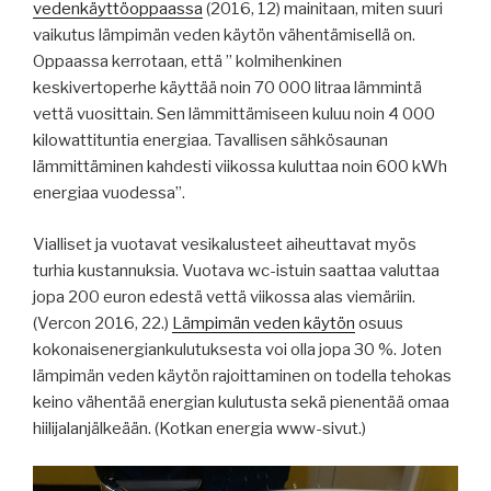
vedenkäyttöoppaassa
(2016, 12) mainitaan, miten suuri
vaikutus lämpimän veden käytön vähentämisellä on.
Oppaassa kerrotaan, että ” kolmihenkinen
keskivertoperhe käyttää noin 70 000 litraa lämmintä
vettä vuosittain. Sen lämmittämiseen kuluu noin 4 000
kilowattituntia energiaa. Tavallisen sähkösaunan
lämmittäminen kahdesti viikossa kuluttaa noin 600 kWh
energiaa vuodessa”.
Vialliset ja vuotavat vesikalusteet aiheuttavat myös
turhia kustannuksia. Vuotava wc-istuin saattaa valuttaa
jopa 200 euron edestä vettä viikossa alas viemäriin.
(Vercon 2016, 22.)
Lämpimän veden käytön
osuus
kokonaisenergiankulutuksesta voi olla jopa 30 %. Joten
lämpimän veden käytön rajoittaminen on todella tehokas
keino vähentää energian kulutusta sekä pienentää omaa
hiilijalanjälkeään. (Kotkan energia www-sivut.)