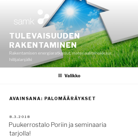
Siirry
sisältöön
TULEVAISUUDEN
RAKENTAMINEN
Rakentamisen energiaratkaisut, materiaalitehokkuus,
hiilijalanjälki
Valikko
AVAINSANA:
PALOMÄÄRÄYKSET
JULKAISTU
8.3.2018
Puukerrostalo Poriin ja seminaaria
tarjolla!