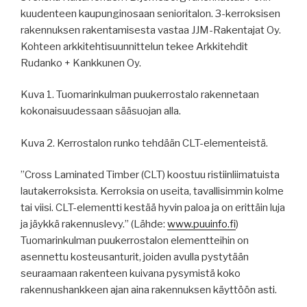
kuudenteen kaupunginosaan senioritalon. 3-kerroksisen
rakennuksen rakentamisesta vastaa JJM-Rakentajat Oy.
Kohteen arkkitehtisuunnittelun tekee Arkkitehdit
Rudanko + Kankkunen Oy.
Kuva 1. Tuomarinkulman puukerrostalo rakennetaan
kokonaisuudessaan sääsuojan alla.
Kuva 2. Kerrostalon runko tehdään CLT-elementeistä.
”Cross Laminated Timber (CLT) koostuu ristiinliimatuista
lautakerroksista. Kerroksia on useita, tavallisimmin kolme
tai viisi. CLT-elementti kestää hyvin paloa ja on erittäin luja
ja jäykkä rakennuslevy.” (Lähde:
www.puuinfo.fi
)
Tuomarinkulman puukerrostalon elementteihin on
asennettu kosteusanturit, joiden avulla pystytään
seuraamaan rakenteen kuivana pysymistä koko
rakennushankkeen ajan aina rakennuksen käyttöön asti.