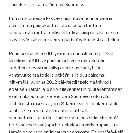
puurakentamisen sääntelyä Suomessa.
Puu on Suomessa kasvava uusiutuva luonnonvara ja
edistämällä puurakentamista saadaan tuettua
suomalaista metsäteollisuutta. Massiivipuurakenne on
hyvä myös rakennuksen ympäristövaikutuksia ajatellen.
Puurakentamiseen liittyy monia ennakkoluuloja. Yksi
yleisimmistä liittyy puuhun palavana materiaalina.
Todellisuudessa massiivipuurakenne säilyttää
kantavuutensa todella pitkään, sillä puu palaa ns.
hiiltymällä. Vuonna 2012 päivitettiin palomääräyksiä
edellisen kerran ja jo silloin lievennettiin puurakentamisen
vaatimuksia. Tuosta eteenpäin Suomeen onkin ollut
mahdollista rakentaa jopa 8-kerroksinen puukerrostalo,
kunhan se on varustettu automaattisella
sammutuslaitteistolla. Puukerrostaloa voidaankin pitää
tietyssä mielessä jopa betonitaloa turvallisempana juuri
tämän pakollisen sprinklauksen ansiosta. Palomääräyksiä