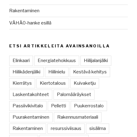
Rakentaminen
VÄHÄ0-hanke esillä
ETSI ARTIKKELEITA AVAINSANOILLA
Elinkaari
Energiatehokkuus
Hiilijalanjälki
Hiilikädenjälki
Hiilinielu
Kestävä kehitys
Kierrätys
Kiertotalous
Kuivaketju
Laskentakohteet
Palomääräykset
Passiivikivitalo
Pelletti
Puukerrostalo
Puurakentaminen
Rakennusmateriaali
Rakentaminen
resurssiviisaus
sisäilma