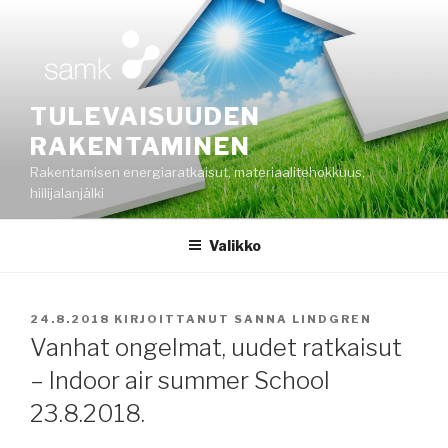
Siirry
sisältöön
TULEVAISUUDEN
RAKENTAMINEN
Rakentamisen energiaratkaisut, materiaalitehokkuus,
hiilijalanjälki
Valikko
JULKAISTU
24.8.2018
KIRJOITTANUT
SANNA LINDGREN
Vanhat ongelmat, uudet ratkaisut
– Indoor air summer School
23.8.2018.