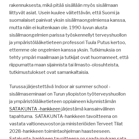
rakennuksesta, mikä pitää sisällään myös sisäilmaan
liittyvät asiat. Usein kuulee väitettävän, että Suomi ja
suomalaiset painivat yksin sisäilmaongelmiensa kanssa,
mutta näin ei kuitenkaan ole. 1990-luvun alusta
sisäilmaongelmien parissa työskennellyt terveyshuollon
ja ympäristölääketieteen professori Tuula Putus kertoo,
ettemme ole ongelmien kanssa yksin. Tutkimuksia on
tehty ympäri maailmaan ja tutkijat ovat huomanneet, että
riippumatta maan sijainnista tai ilmasto-olosuhteista,
tutkimustulokset ovat samankaltaisia.
Turussa järjestettävä Indoor air summer school -
sisäilmaseminaari on Turun yliopiston työterveyshuollon
ja ympäristölääketieteen oppiaineen käynnistämän
SATAKUNTA -hankkeen
järjestämä kansainvälinen
tapahtuma. SATAKUNTA-hankkeen tavoitteena on
vastata valtioneuvoston ja ministeriöiden Terveet Tilat
2028-hankkeen toimintaohjelman haasteeseen.
Satakunta-hankkeen tavoitteena on saada mukaan sata