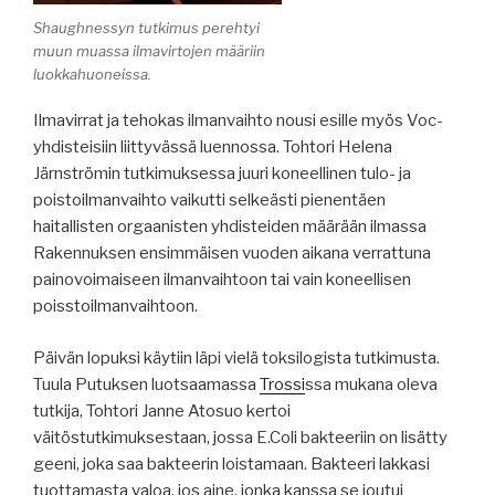
Shaughnessyn tutkimus perehtyi
muun muassa ilmavirtojen määriin
luokkahuoneissa.
Ilmavirrat ja tehokas ilmanvaihto nousi esille myös Voc-
yhdisteisiin liittyvässä luennossa. Tohtori Helena
Järnströmin tutkimuksessa juuri koneellinen tulo- ja
poistoilmanvaihto vaikutti selkeästi pienentäen
haitallisten orgaanisten yhdisteiden määrään ilmassa
Rakennuksen ensimmäisen vuoden aikana verrattuna
painovoimaiseen ilmanvaihtoon tai vain koneellisen
poisstoilmanvaihtoon.
Päivän lopuksi käytiin läpi vielä toksilogista tutkimusta.
Tuula Putuksen luotsaamassa
Trossi
ssa mukana oleva
tutkija, Tohtori Janne Atosuo kertoi
väitöstutkimuksestaan, jossa E.Coli bakteeriin on lisätty
geeni, joka saa bakteerin loistamaan. Bakteeri lakkasi
tuottamasta valoa, jos aine, jonka kanssa se joutui