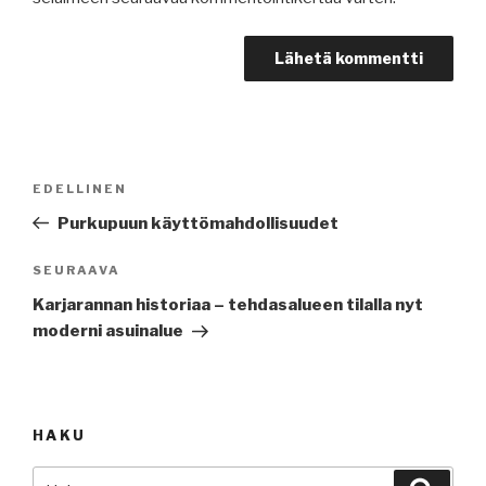
Artikkelien
Edellinen
EDELLINEN
selaus
artikkeli
Purkupuun käyttömahdollisuudet
Seuraava
SEURAAVA
artikkeli
Karjarannan historiaa – tehdasalueen tilalla nyt
moderni asuinalue
HAKU
Etsi:
Haku