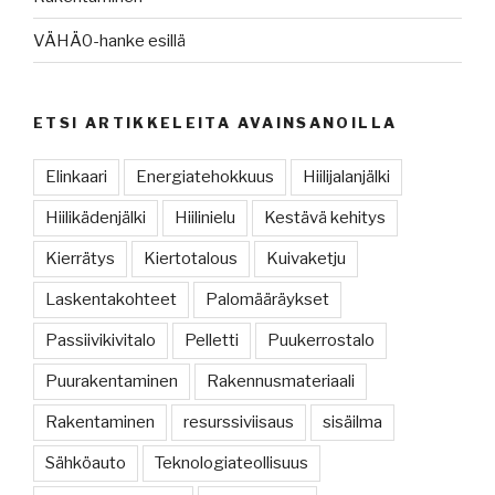
VÄHÄ0-hanke esillä
ETSI ARTIKKELEITA AVAINSANOILLA
Elinkaari
Energiatehokkuus
Hiilijalanjälki
Hiilikädenjälki
Hiilinielu
Kestävä kehitys
Kierrätys
Kiertotalous
Kuivaketju
Laskentakohteet
Palomääräykset
Passiivikivitalo
Pelletti
Puukerrostalo
Puurakentaminen
Rakennusmateriaali
Rakentaminen
resurssiviisaus
sisäilma
Sähköauto
Teknologiateollisuus