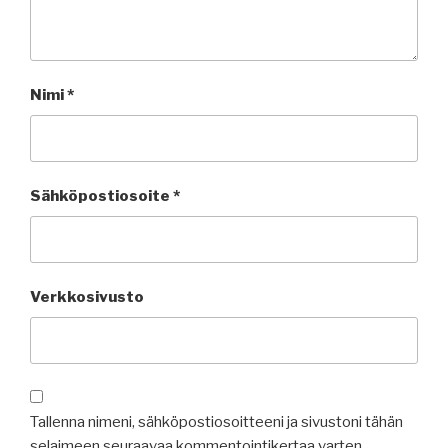
Nimi
*
Sähköpostiosoite
*
Verkkosivusto
Tallenna nimeni, sähköpostiosoitteeni ja sivustoni tähän
selaimeen seuraavaa kommentointikertaa varten.