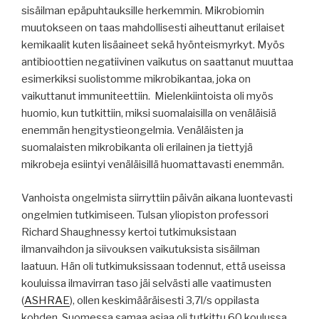
sisäilman epäpuhtauksille herkemmin. Mikrobiomin
muutokseen on taas mahdollisesti aiheuttanut erilaiset
kemikaalit kuten lisäaineet sekä hyönteismyrkyt. Myös
antibioottien negatiivinen vaikutus on saattanut muuttaa
esimerkiksi suolistomme mikrobikantaa, joka on
vaikuttanut immuniteettiin. Mielenkiintoista oli myös
huomio, kun tutkittiin, miksi suomalaisilla on venäläisiä
enemmän hengitystieongelmia. Venäläisten ja
suomalaisten mikrobikanta oli erilainen ja tiettyjä
mikrobeja esiintyi venäläisillä huomattavasti enemmän.
Vanhoista ongelmista siirryttiin päivän aikana luontevasti
ongelmien tutkimiseen. Tulsan yliopiston professori
Richard Shaughnessy kertoi tutkimuksistaan
ilmanvaihdon ja siivouksen vaikutuksista sisäilman
laatuun. Hän oli tutkimuksissaan todennut, että useissa
kouluissa ilmavirran taso jäi selvästi alle vaatimusten
(
ASHRAE
), ollen keskimääräisesti 3,7l/s oppilasta
kohden. Suomessa samaa asiaa oli tutkittu 60 koulussa