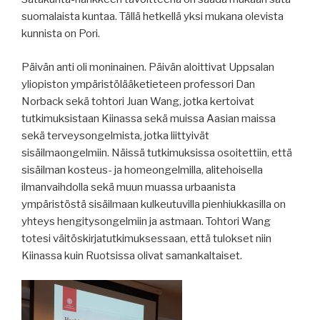
suomalaista kuntaa. Tällä hetkellä yksi mukana olevista
kunnista on Pori.
Päivän anti oli moninainen. Päivän aloittivat Uppsalan
yliopiston ympäristölääketieteen professori Dan
Norback sekä tohtori Juan Wang, jotka kertoivat
tutkimuksistaan Kiinassa sekä muissa Aasian maissa
sekä terveysongelmista, jotka liittyivät
sisäilmaongelmiin. Näissä tutkimuksissa osoitettiin, että
sisäilman kosteus- ja homeongelmilla, alitehoisella
ilmanvaihdolla sekä muun muassa urbaanista
ympäristöstä sisäilmaan kulkeutuvilla pienhiukkasilla on
yhteys hengitysongelmiin ja astmaan. Tohtori Wang
totesi väitöskirjatutkimuksessaan, että tulokset niin
Kiinassa kuin Ruotsissa olivat samankaltaiset.