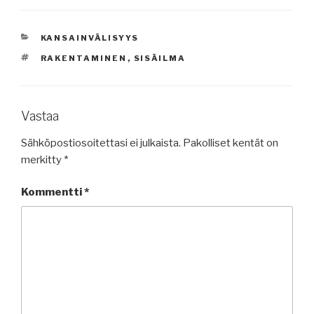
KATEGORIAT
KANSAINVÄLISYYS
AVAINSANAT
RAKENTAMINEN
,
SISÄILMA
Vastaa
Sähköpostiosoitettasi ei julkaista.
Pakolliset kentät on
merkitty
*
Kommentti
*