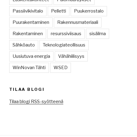
Passiivikivitalo
Pelletti
Puukerrostalo
Puurakentaminen
Rakennusmateriaali
Rakentaminen
resurssiviisaus
sisäilma
Sähköauto
Teknologiateollisuus
Uusiutuva energia
Vähähiilisyys
WinNovan Tähti
WSED
TILAA BLOGI
Tilaa blogi RSS-syötteenä