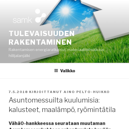
Siirry
sisältöön
TULEVAISUUDEN
RAKENTAMINEN
Rakentamisen energiaratkaisut, materiaalitehokkuus,
hiilijalanjälki
Valikko
JULKAISTU
7.5.2018
KIRJOITTANUT
AINO PELTO-HUIKKO
Asuntomessuilta kuulumisia:
kalusteet, maalämpö, ryömintätila
Vähä0-hankkeessa seurataan muutaman