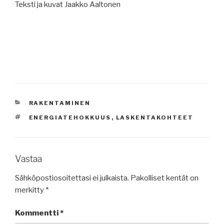
Teksti ja kuvat Jaakko Aaltonen
KATEGORIAT
RAKENTAMINEN
AVAINSANAT
ENERGIATEHOKKUUS
,
LASKENTAKOHTEET
Vastaa
Sähköpostiosoitettasi ei julkaista.
Pakolliset kentät on
merkitty
*
Kommentti
*