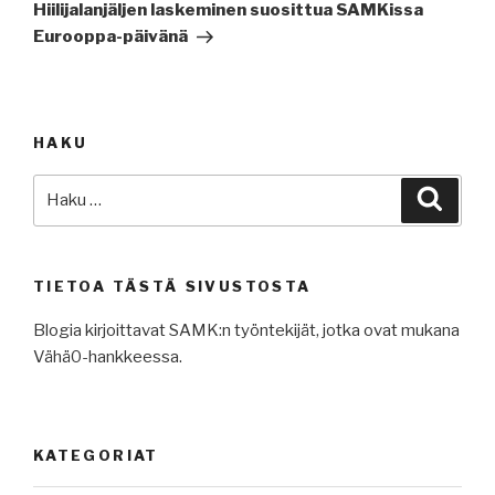
artikkeli
Hiilijalanjäljen laskeminen suosittua SAMKissa
Eurooppa-päivänä
HAKU
Etsi:
Haku
TIETOA TÄSTÄ SIVUSTOSTA
Blogia kirjoittavat SAMK:n työntekijät, jotka ovat mukana
Vähä0-hankkeessa.
KATEGORIAT