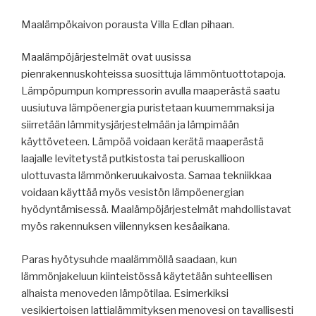
Maalämpökaivon porausta Villa Edlan pihaan.
Maalämpöjärjestelmät ovat uusissa
pienrakennuskohteissa suosittuja lämmöntuottotapoja.
Lämpöpumpun kompressorin avulla maaperästä saatu
uusiutuva lämpöenergia puristetaan kuumemmaksi ja
siirretään lämmitysjärjestelmään ja lämpimään
käyttöveteen. Lämpöä voidaan kerätä maaperästä
laajalle levitetystä putkistosta tai peruskallioon
ulottuvasta lämmönkeruukaivosta. Samaa tekniikkaa
voidaan käyttää myös vesistön lämpöenergian
hyödyntämisessä. Maalämpöjärjestelmät mahdollistavat
myös rakennuksen viilennyksen kesäaikana.
Paras hyötysuhde maalämmöllä saadaan, kun
lämmönjakeluun kiinteistössä käytetään suhteellisen
alhaista menoveden lämpötilaa. Esimerkiksi
vesikiertoisen lattialämmityksen menovesi on tavallisesti