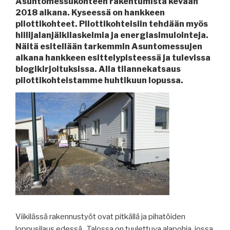
Asuntomessukohteen rakentumista kevään
2018 aikana. Kyseessä on hankkeen
pilottikohteet. Pilottikohteisiin tehdään myös
hiilijalanjälkilaskelmia ja energiasimulointeja.
Näitä esitellään tarkemmin Asuntomessujen
aikana hankkeen esittelypisteessä ja tulevissa
blogikirjoituksissa. Alla tilannekatsaus
pilottikohteistamme huhtikuun lopussa.
Viikilässä rakennustyöt ovat pitkällä ja pihatöiden
loppusilaus edessä. Talossa on tuulettuva alapohja, jossa