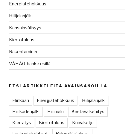
Energiatehokkuus
Hiilijalanjälki
Kansainvälisyys
Kiertotalous
Rakentaminen
VÄHÄ0-hanke esillä
ETSI ARTIKKELEITA AVAINSANOILLA
Elinkaari
Energiatehokkuus
Hiilijalanjälki
Hiilikädenjälki
Hiilinielu
Kestävä kehitys
Kierrätys
Kiertotalous
Kuivaketju
Laskentakohteet
Palomääräykset