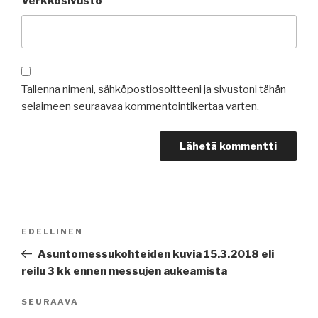
Verkkosivusto
Tallenna nimeni, sähköpostiosoitteeni ja sivustoni tähän
selaimeen seuraavaa kommentointikertaa varten.
Artikkelien
Edellinen
EDELLINEN
selaus
artikkeli
Asuntomessukohteiden kuvia 15.3.2018 eli
reilu 3 kk ennen messujen aukeamista
Seuraava
SEURAAVA