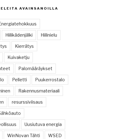
KELEITA AVAINSANOILLA
Energiatehokkuus
Hiilikädenjälki
Hiilinielu
tys
Kierrätys
Kuivaketju
hteet
Palomääräykset
alo
Pelletti
Puukerrostalo
minen
Rakennusmateriaali
en
resurssiviisaus
Sähköauto
ollisuus
Uusiutuva energia
WinNovan Tähti
WSED