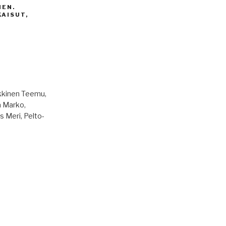
NEN.
AISUT,
kkinen Teemu,
a Marko,
s Meri, Pelto-