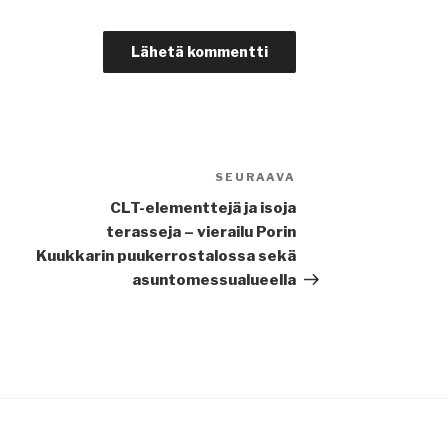
SEURAAVA
Seuraava
artikkeli
CLT-elementtejä ja isoja
terasseja – vierailu Porin
Kuukkarin puukerrostalossa sekä
asuntomessualueella