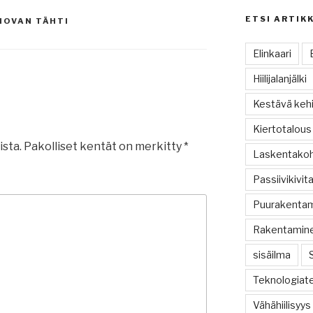
ETSI ARTIK
NOVAN TÄHTI
Elinkaari
Hiilijalanjälki
Kestävä kehi
Kiertotalous
ista.
Pakolliset kentät on merkitty
*
Laskentako
Passiivikivit
Puurakenta
Rakentamin
sisäilma
Teknologiate
Vähähiilisyys