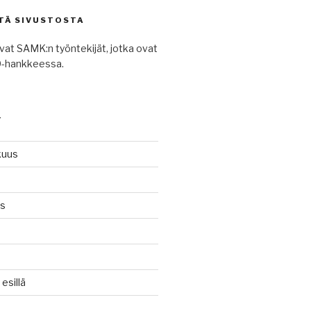
TÄ SIVUSTOSTA
avat SAMK:n työntekijät, jotka ovat
-hankkeessa.
T
kuus
ys
n
sillä