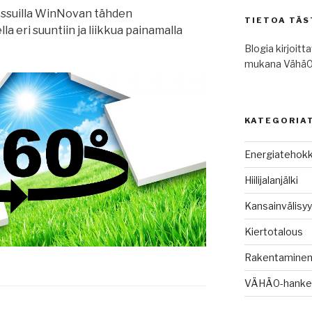
ssuilla WinNovan tähden
TIETOA TÄS
a eri suuntiin ja liikkua painamalla
Blogia kirjoitt
mukana Vähä0
KATEGORIA
Energiatehok
Hiilijalanjälki
Kansainvälisy
Kiertotalous
Rakentamine
VÄHÄ0-hanke e