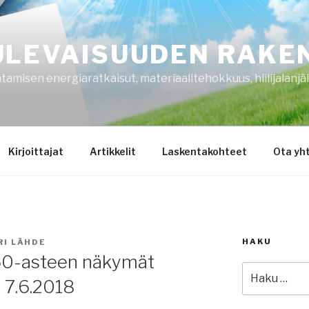
ULEVAISUUDEN RAKE
amisen energiaratkaisut, materiaalitehokkuus, hiilijalanjäl
Kirjoittajat
Artikkelit
Laskentakohteet
Ota yh
HAKU
RI LÄHDE
60-asteen näkymät
Etsi:
 7.6.2018