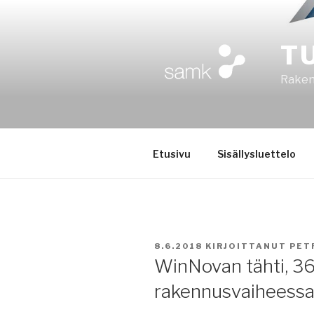
Siirry
sisältöön
T
Rakent
Etusivu
Sisällysluettelo
JULKAISTU
8.6.2018
KIRJOITTANUT
PET
WinNovan tähti, 3
rakennusvaiheessa