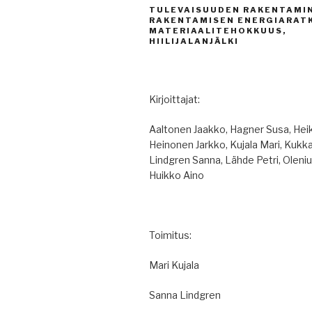
TULEVAISUUDEN RAKENTAMI
RAKENTAMISEN ENERGIARATK
MATERIAALITEHOKKUUS,
HIILIJALANJÄLKI
Kirjoittajat:
Aaltonen Jaakko, Hagner Susa, Hei
Heinonen Jarkko, Kujala Mari, Kukk
Lindgren Sanna, Lähde Petri, Oleniu
Huikko Aino
Toimitus:
Mari Kujala
Sanna Lindgren