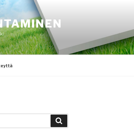
NTAMINEN
ki
teyttä
Haku