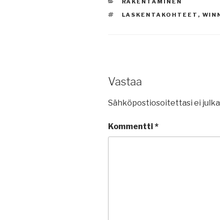
KATEGORIAT
RAKENTAMINEN
AVAINSANAT
LASKENTAKOHTEET
,
WIN
Vastaa
Sähköpostiosoitettasi ei julka
Kommentti
*