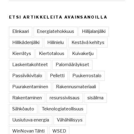
ETSI ARTIKKELEITA AVAINSANOILLA
Elinkaari
Energiatehokkuus
Hiilijalanjälki
Hiilikädenjälki
Hiilinielu
Kestävä kehitys
Kierrätys
Kiertotalous
Kuivaketju
Laskentakohteet
Palomääräykset
Passiivikivitalo
Pelletti
Puukerrostalo
Puurakentaminen
Rakennusmateriaali
Rakentaminen
resurssiviisaus
sisäilma
Sähköauto
Teknologiateollisuus
Uusiutuva energia
Vähähiilisyys
WinNovan Tähti
WSED