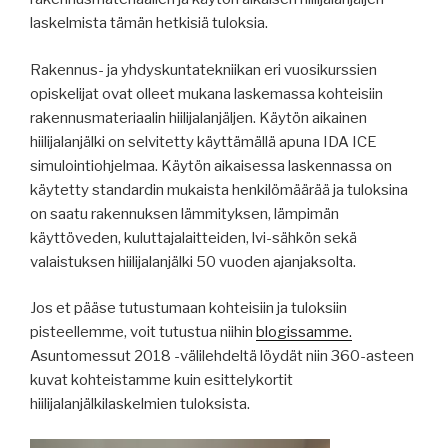
laskelmista tämän hetkisiä tuloksia.
Rakennus- ja yhdyskuntatekniikan eri vuosikurssien
opiskelijat ovat olleet mukana laskemassa kohteisiin
rakennusmateriaalin hiilijalanjäljen. Käytön aikainen
hiilijalanjälki on selvitetty käyttämällä apuna IDA ICE
simulointiohjelmaa. Käytön aikaisessa laskennassa on
käytetty standardin mukaista henkilömäärää ja tuloksina
on saatu rakennuksen lämmityksen, lämpimän
käyttöveden, kuluttajalaitteiden, lvi-sähkön sekä
valaistuksen hiilijalanjälki 50 vuoden ajanjaksolta.
Jos et pääse tutustumaan kohteisiin ja tuloksiin
pisteellemme, voit tutustua niihin
blogissamme.
Asuntomessut 2018 -välilehdeltä löydät niin 360-asteen
kuvat kohteistamme kuin esittelykortit
hiilijalanjälkilaskelmien tuloksista.