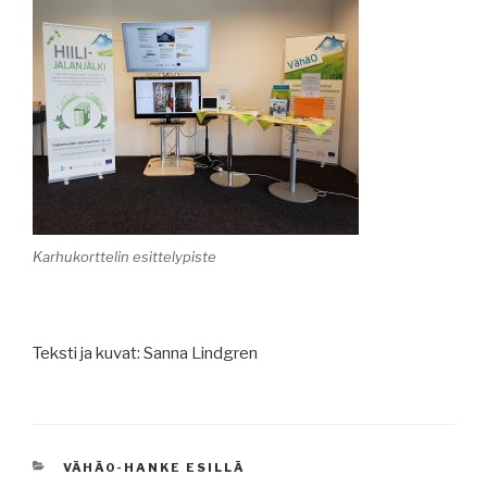
Karhukorttelin esittelypiste
Teksti ja kuvat: Sanna Lindgren
KATEGORIAT
VÄHÄ0-HANKE ESILLÄ