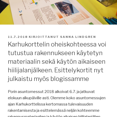
JULKAISTU
11.7.2018
KIRJOITTANUT
SANNA LINDGREN
Karhukorttelin oheiskohteessa voi
tutustua rakennukseen käytetyn
materiaalin sekä käytön aikaiseen
hiilijalanjälkeen. Esittelykortit nyt
julkaistu myös blogissamme
Porin asuntomessut 2018 alkoivat 6.7. ja jatkuvat
elokuun alkupäiville asti. Olemme koko asuntomessujen
ajan Karhukorttelissa kertomassa tulevaisuuden
rakentamisesta ja esittelemässä neljän kohteemme
rakennusmateriaalien ja käytön aikaisen hiilijalanjäljen