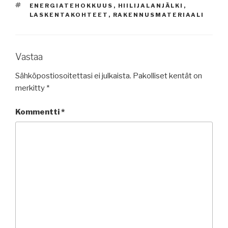
AVAINSANAT
ENERGIATEHOKKUUS
,
HIILIJALANJÄLKI
,
LASKENTAKOHTEET
,
RAKENNUSMATERIAALI
Vastaa
Sähköpostiosoitettasi ei julkaista.
Pakolliset kentät on
merkitty
*
Kommentti
*