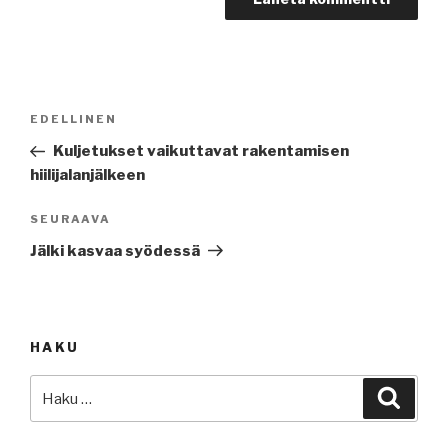
Artikkelien
Edellinen
EDELLINEN
selaus
artikkeli
Kuljetukset vaikuttavat rakentamisen
hiilijalanjälkeen
Seuraava
SEURAAVA
artikkeli
Jälki kasvaa syödessä
HAKU
Etsi:
Haku