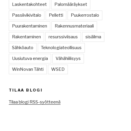
Laskentakohteet
Palomääräykset
Passiivikivitalo
Pelletti
Puukerrostalo
Puurakentaminen
Rakennusmateriaali
Rakentaminen
resurssiviisaus
sisäilma
Sähköauto
Teknologiateollisuus
Uusiutuva energia
Vähähiilisyys
WinNovan Tähti
WSED
TILAA BLOGI
Tilaa blogi RSS-syötteenä