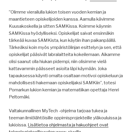
”Olimme vierailulla lukion toisen vuoden kemian ja
maantieteen opiskelijoiden kanssa. Aamulla kävimme
Kuusakoskella ja sitten SAMKissa. Koimme käynnin
SAMKissa hyödylliseksi. Opiskelijat saivat ensinnäkin
tärkeää kuvaa SAMKista, kun käytiin ihan paikanpäällä.
Tärkeäksi koin myös ympäristölinjan esittelyn ja sen, että
opiskelijat pääsivät labralaitteita kokeilemaan. Aikamme
olisi saanut olla hiukan pidempi, niin olisimme vielä
kattavammin päässeet asioita läpi käymään. Joka
tapauksessa käynti omalta osaltaan motivoi opiskeluun ja
mahdollisesti hakemaan opiskelijaksi SAMKiin”, totesi
Pomarkun lukion kemian ja matematiikan opettaja Henri
Peltomäki.
Valtakunnallinen MyTech -ohjelma tarjoaa tukea ja
teeman ilmiölähtöisille oppimisprojekteille yläkouluissa ja
lukioissa.
Lisätietoa ohjelmasta ja hakuohjeet ovat
teknologiateollisuuden www-sivuilla
.