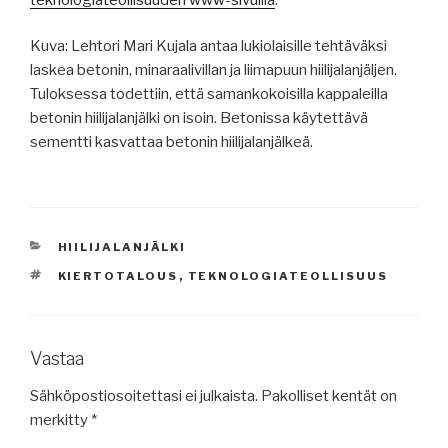
Kuva: Lehtori Mari Kujala antaa lukiolaisille tehtäväksi
laskea betonin, minaraalivillan ja liimapuun hiilijalanjäljen.
Tuloksessa todettiin, että samankokoisilla kappaleilla
betonin hiilijalanjälki on isoin. Betonissa käytettävä
sementti kasvattaa betonin hiilijalanjälkeä.
KATEGORIAT
HIILIJALANJÄLKI
AVAINSANAT
KIERTOTALOUS
,
TEKNOLOGIATEOLLISUUS
Vastaa
Sähköpostiosoitettasi ei julkaista.
Pakolliset kentät on
merkitty
*