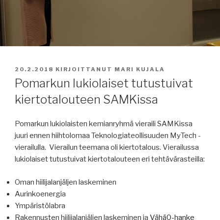
JULKAISTU
20.2.2018
KIRJOITTANUT
MARI KUJALA
Pomarkun lukiolaiset tutustuivat
kiertotalouteen SAMKissa
Pomarkun lukiolaisten kemianryhmä vieraili SAMKissa
juuri ennen hiihtolomaa Teknologiateollisuuden MyTech -
vierailulla. Vierailun teemana oli kiertotalous. Vierailussa
lukiolaiset tutustuivat kiertotalouteen eri tehtävärasteilla:
Oman hiilijalanjäljen laskeminen
Aurinkoenergia
Ympäristölabra
Rakennusten hiilijalanjäljen laskeminen ja
Vähä0-hanke