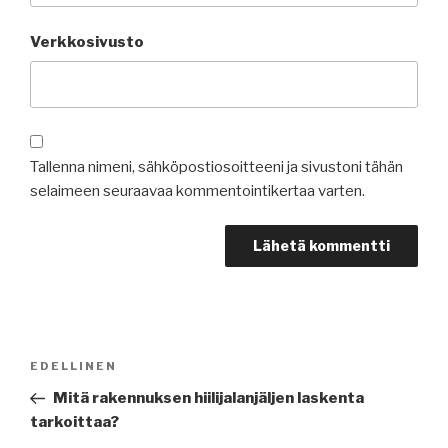
Verkkosivusto
Tallenna nimeni, sähköpostiosoitteeni ja sivustoni tähän
selaimeen seuraavaa kommentointikertaa varten.
Artikkelien
Edellinen
EDELLINEN
selaus
artikkeli
Mitä rakennuksen hiilijalanjäljen laskenta
tarkoittaa?