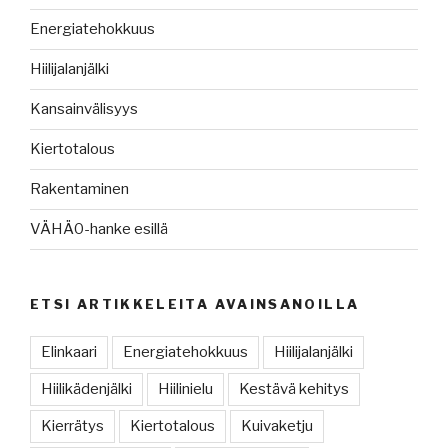
Energiatehokkuus
Hiilijalanjälki
Kansainvälisyys
Kiertotalous
Rakentaminen
VÄHÄ0-hanke esillä
ETSI ARTIKKELEITA AVAINSANOILLA
Elinkaari
Energiatehokkuus
Hiilijalanjälki
Hiilikädenjälki
Hiilinielu
Kestävä kehitys
Kierrätys
Kiertotalous
Kuivaketju