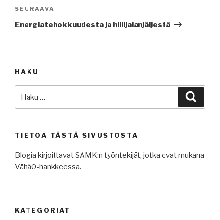
Seuraava
SEURAAVA
artikkeli
Energiatehokkuudesta ja hiilijalanjäljestä
HAKU
Etsi:
Haku
TIETOA TÄSTÄ SIVUSTOSTA
Blogia kirjoittavat SAMK:n työntekijät, jotka ovat mukana
Vähä0-hankkeessa.
KATEGORIAT