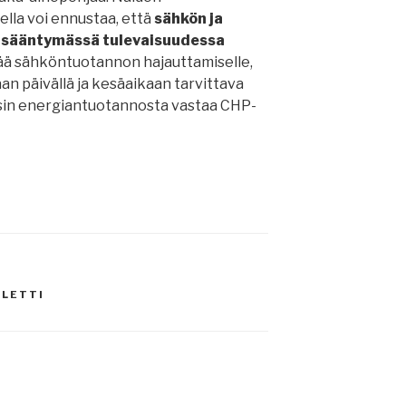
lla voi ennustaa, että
sähkön ja
lisääntymässä tulevaisuudessa
vää sähköntuotannon hajauttamiselle,
an päivällä ja kesäaikaan tarvittava
öisin energiantuotannosta vastaa CHP-
LLETTI