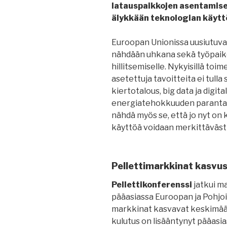
latauspaikkojen asentamis
älykkään teknologian käytt
Euroopan Unionissa uusiutuva
nähdään uhkana sekä työpaik
hillitsemiselle. Nykyisillä toi
asetettuja tavoitteita ei tull
kiertotalous, big data ja digi
energiatehokkuuden parantami
nähdä myös se, että jo nyt on k
käyttöä voidaan merkittävästi
Pellettimarkkinat kasvu
Pellettikonferenssi
jatkui ma
pääasiassa Euroopan ja Pohjo
markkinat kasvavat keskimäär
kulutus on lisääntynyt pääas