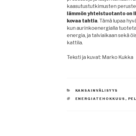
kaasutustutkimusten perustee
lämmön yhteistuotanto on 
kovaa tahtia
. Tämä lupaa hy
kun aurinkoenergialla tuoteta
energia, ja talviaikaan sekä 
kattila.
Teksti ja kuvat: Marko Kukka
KATEGORIAT
KANSAINVÄLISYYS
AVAINSANAT
ENERGIATEHOKKUUS
,
PE