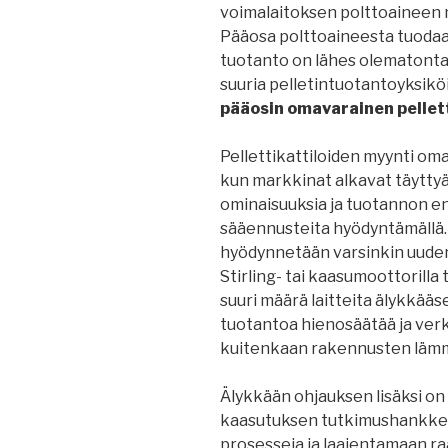
voimalaitoksen polttoaineen mu
Pääosa polttoaineesta tuodaa
tuotanto on lähes olematonta
suuria pelletintuotantoyksiköi
pääosin omavarainen pellet
Pellettikattiloiden myynti om
kun markkinat alkavat täyttyä.
ominaisuuksia ja tuotannon 
sääennusteita hyödyntämällä. 
hyödynnetään varsinkin uuden
Stirling- tai kaasumoottorilla
suuri määrä laitteita älykkä
tuotantoa hienosäätää ja ver
kuitenkaan rakennusten läm
Älykkään ohjauksen lisäksi on
kaasutuksen tutkimushankkeit
prosesseja ja laajentamaan r