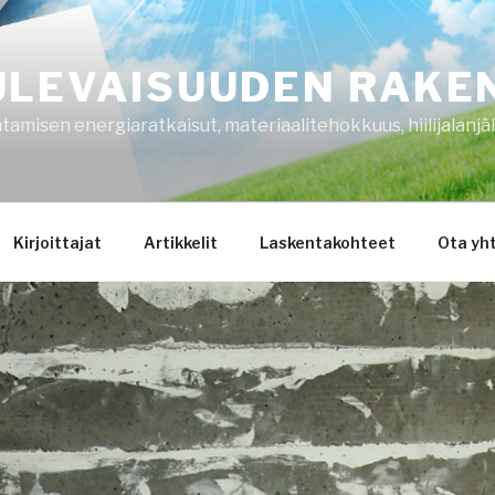
ULEVAISUUDEN RAKE
amisen energiaratkaisut, materiaalitehokkuus, hiilijalanjäl
Kirjoittajat
Artikkelit
Laskentakohteet
Ota yh