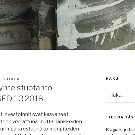
HAKU
I KUJALA
yhteistuotanto
Etsi:
ED 1.3.2018
t investoinnit ovat kasvaneet
TIETOA TÄS
uoteen verrattuna, mutta hankkeiden
uurimpana esteenä toimenpiteiden
Blogia kirjoitt