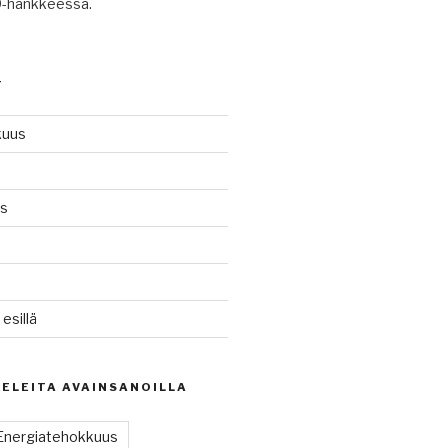
-hankkeessa.
T
kuus
ys
n
sillä
KELEITA AVAINSANOILLA
Energiatehokkuus