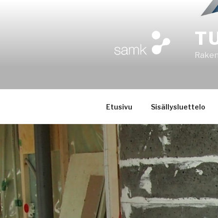
Siirry
sisältöön
T
Rakent
Etusivu
Sisällysluettelo