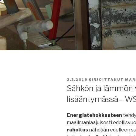
JULKAISTU
2.3.2018
KIRJOITTANUT
MAR
Sähkön ja lämmön 
lisääntymässä– WS
Energiatehokkuuteen
tehdy
maailmanlaajuisesti edellisv
rahoitus
nähdään edelleen s