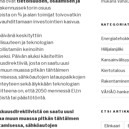
ina ovat
tietoisuuden, osaamisen ja
mukana Vähä0
Rakennussektorin osuus
ta on ¾ ja alan toimijat toivovatkin
ä vauhdittamaan investointien kasvua.
KATEGORIA
ivänä keskityttiin
Energiatehok
isuuteen ja teknologian
llistamiin keinoihin
Hiilijalanjälki
ksi. Päivän aluksi käsiteltiin
Kansainvälisy
irektiiviä, josta on saatu uusi
a muun muassa pitkän tähtäimen
Kiertotalous
misessa, sähköautojen latauspaikkojen
Rakentamine
teyteen sekä älykkään teknologian
itteena on, että 2050 mennessä EU:n
VÄHÄ0-hanke e
stä tai päästötöntä.
uusdirektiivistä on saatu uusi
ETSI ARTIK
taa muun muassa pitkän tähtäimen
tamisessa, sähköautojen
Elinkaari