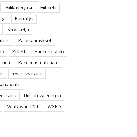
Hiilikädenjälki
Hiilinielu
tys
Kierrätys
Kuivaketju
hteet
Palomääräykset
alo
Pelletti
Puukerrostalo
minen
Rakennusmateriaali
en
resurssiviisaus
Sähköauto
ollisuus
Uusiutuva energia
WinNovan Tähti
WSED
I