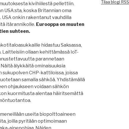
Tilaa blogi RS
utoksesta kivihiilestä pellettiin.
n USA:sta, koska Britannian oma
. USA onkin rakentanut vauhdilla
tä itärannikolle.
Eurooppa on muuten
tien suhteen.
akotitaloasukkaille hidastuu Saksassa,
 Laitteisiin ollaan kehittämässä IoT-
ennustettavuutta parannetaan
Näitä älykkäitä ominaisuuksia
 sukupolven CHP-kattiloissa, joissa
 tuotetaan samalla sähköä. Yhdistämällä
äseen ohjaukseen voidaan sähkön
kon kuormitusta alentaa häiritsemättä
möntuotantoa.
 meneillään useita biopolttoaineen
a, joilla pyritään optimoimaan
aaka-ainepohjaa. Näiden