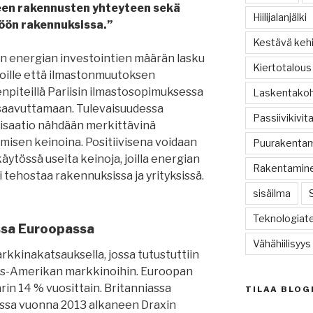
een rakennusten yhteyteen sekä
Hiilijalanjälki
öön rakennuksissa.”
Kestävä kehi
n energian investointien määrän lasku
Kiertotalous
oille että ilmastonmuutoksen
menpiteillä Pariisin ilmastosopimuksessa
Laskentako
a saavuttamaan. Tulevaisuudessa
Passiivikivit
talisaatio nähdään merkittävinä
sen keinoina. Positiivisena voidaan
Puurakenta
äytössä useita keinoja, joilla energian
Rakentamin
 tehostaa rakennuksissa ja yrityksissä.
sisäilma
Teknologiate
ssa Euroopassa
Vähähiilisyys
rkkinakatsauksella, jossa tutustuttiin
is-Amerikan markkinoihin. Euroopan
in 14 % vuosittain. Britanniassa
TILAA BLOG
iassa vuonna 2013 alkaneen Draxin