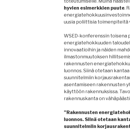
toteutumiselle. Muina haaste
hyvien esimerkkien puute
. 
energiatehokkuusinvestoinneis
uusia poliittisia toimenpiteit
WSED-konferenssin toisena pä
energiatehokkuuden taloudell
innovaatioihin ja näiden mahdo
ilmastonmuutoksen hillitsemise
rakennusten energiatehokkuusd
luonnos. Siinä otetaan kanta
suunnitelmiin korjausrakenta
asentamiseen rakennusten yh
käyttöön rakennuksissa. Tavo
rakennuskanta on vähäpäästöi
”Rakennusten energiatehokk
luonnos. Siinä otetaan kan
suunnitelmiin korjausraken